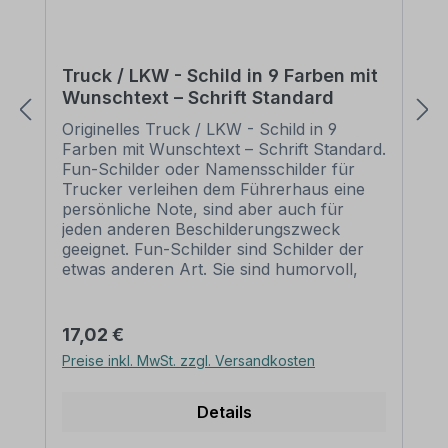
Truck / LKW - Schild in 9 Farben mit
Wunschtext – Schrift Standard
Originelles Truck / LKW - Schild in 9
Farben mit Wunschtext – Schrift Standard.
Fun-Schilder oder Namensschilder für
Trucker verleihen dem Führerhaus eine
persönliche Note, sind aber auch für
jeden anderen Beschilderungszweck
geeignet. Fun-Schilder sind Schilder der
etwas anderen Art. Sie sind humorvoll,
manchmal ein wenig derb, heben sich
aber von herkömmlichen Schildern
deutlich ab. Fun-Schilder oder
Regulärer Preis:
17,02 €
Dekoschilder sind originelle Geschenke
Preise inkl. MwSt. zzgl. Versandkosten
und aufgrund der Möglichkeit der
Individuallisierung sehr persönlich.
Merkmale des Fun - Schildes / Truck /
Details
LKW-Schildes in 9 Farben mit Wunschtext