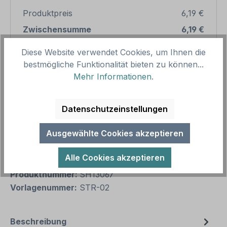
Produktpreis
6,19 €
Zwischensumme
6,19 €
Diese Website verwendet Cookies, um Ihnen die
Zusammenfassung
bestmögliche Funktionalität bieten zu können...
Mehr Informationen
.
Gesamtpreis
6,19 €
Preise inkl. MwSt. zzgl. Versandkosten
Aufgrund von Neuberechnungen im Warenkorb sind
Datenschutzeinstellungen
abweichende Endpreise möglich.
Ausgewählte Cookies akzeptieren
Produkt Anzahl: Gib den gewünschten We
1
In den Warenkorb
Alle Cookies akzeptieren
Produktnummer:
SH13067
Vorlagenummer:
STR-02
Beschreibung