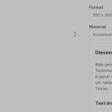
aus
Format
au
Material
Diesen
Bitte ge
Textinha
ergänzt 
um nähe
Textes.
Text ä