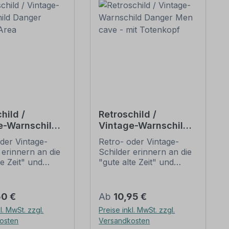
hild /
Retroschild /
e-Warnschild
Vintage-Warnschild
 Zocker Area
Danger Men cave -
der Vintage-
Retro- oder Vintage-
mit Totenkopf
 erinnern an die
Schilder erinnern an die
te Zeit" und
"gute alte Zeit" und
 sich mit ihrem
erfreuen sich mit ihrem
ischen Aussehen
nostalgischen Aussehen
eliebheit. Sind
großer Beliebheit. Sind
er Preis:
Regulärer Preis:
50 €
Ab
10,95 €
hilder im Original
diese Schilder im Original
l. MwSt. zzgl.
Preise inkl. MwSt. zzgl.
wer und häufig
nur schwer und häufig
osten
Versandkosten
horrenden Preise
nur zu horrenden Preise