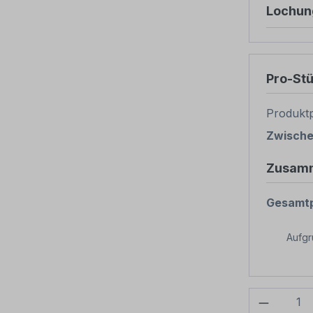
Lochun
Pro-St
Produktp
Zwisch
Zusam
Gesamtp
Aufg
Produkt