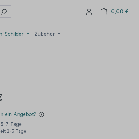
0,00 €
Ware
n-Schilder
Zubehör
€
en ein Angebot?
t 5-7 Tage
eit 2-5 Tage