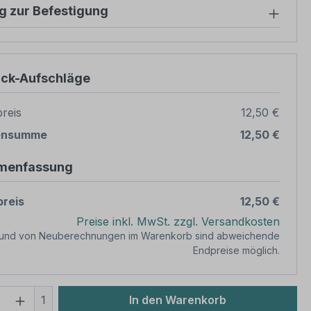
g zur Befestigung
ück-Aufschläge
reis
12,50 €
ensumme
12,50 €
menfassung
reis
12,50 €
Preise inkl. MwSt. zzgl. Versandkosten
rund von Neuberechnungen im Warenkorb sind abweichende
Endpreise möglich.
 Anzahl: Gib den gewünschten Wert ein 
1
In den Warenkorb