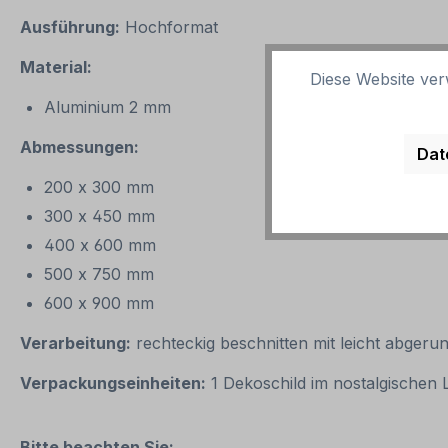
Ausführung:
Hochformat
Material:
Diese Website ver
Aluminium 2 mm
Abmessungen:
Dat
200 x 300 mm
300 x 450 mm
400 x 600 mm
500 x 750 mm
600 x 900 mm
Verarbeitung:
rechteckig beschnitten mit leicht abgeru
Verpackungseinheiten:
1 Dekoschild im nostalgischen
Bitte beachten Sie: