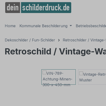
springen
Zur Hauptnavigation springen
Home
Kommunale Beschilderung
Betriebsbeschil
Dekoschilder / Fun-Schilder
Retroschilder / Vintage-
Retroschild / Vintage-W
Bildergalerie überspringen