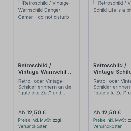
Retroschild /
Retroschild /
Vintage-Warnschild
Vintage-Schild
Danger Gamer - do
a bitch
Retro- oder Vintage-
Retro- oder Vint
not disturb
Schilder erinnern an die
Schilder erinnern
"gute alte Zeit" und
"gute alte Zeit" 
erfreuen sich mit ihrem
erfreuen sich mi
nostalgischen Aussehen
nostalgischen A
großer Beliebheit. Sind
großer Beliebheit
Regulärer Preis:
Regulärer Preis:
Ab
12,50 €
Ab
12,50 €
diese Schilder im Original
diese Schilder im
Preise inkl. MwSt. zzgl.
Preise inkl. MwSt. z
nur schwer und häufig
nur schwer und 
Versandkosten
Versandkosten
nur zu horrenden Preise
nur zu horrende