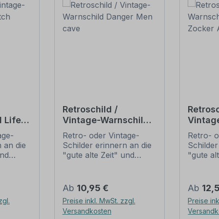
Retroschild /
Retrosc
 Life is
Vintage-Warnschild
Vintag
Danger Men cave
Danger
age-
Retro- oder Vintage-
Retro- o
 an die
Schilder erinnern an die
Schilder
und
"gute alte Zeit" und
"gute al
t ihrem
erfreuen sich mit ihrem
erfreuen
ussehen
nostalgischen Aussehen
nostalg
. Sind
großer Beliebheit. Sind
großer B
Regulärer Preis:
Regulär
Ab
10,95 €
Ab
12,
 Original
diese Schilder im Original
diese Sc
zgl.
Preise inkl. MwSt. zzgl.
Preise ink
häufig
nur schwer und häufig
nur sch
Versandkosten
Versandk
n Preise
nur zu horrenden Preise
nur zu 