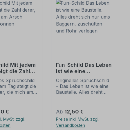
hild Mit jedem
Fun-Schild Das Leben
igt die Zahl
ist wie eine
 die mich am
Baustelle. Alles dreht
les Spruchschild
Originelles Spruchschild
lecken können
sich nur ums
dem Tag steigt die
– Das Leben ist wie eine
Baggern, zuschütten
er, die mich am
Baustelle. Alles dreht
und Rohr verlegen
ecken können.
sich nur ums Baggern,
lder sind
zuschütten und Rohr
 der etwas
verlegen. Fun-Schilder
er Preis:
Regulärer Preis:
50 €
Ab
12,50 €
Art. Sie sind
sind Schilder der etwas
l. MwSt. zzgl.
Preise inkl. MwSt. zzgl.
ll, manchmal
anderen Art. Sie sind
osten
Versandkosten
ig derb, heben
humorvoll, manchmal