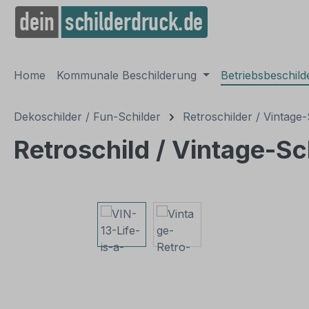
springen
Zur Hauptnavigation springen
Home
Kommunale Beschilderung
Betriebsbeschil
Dekoschilder / Fun-Schilder
Retroschilder / Vintage-
Retroschild / Vintage-Sch
Bildergalerie überspringen