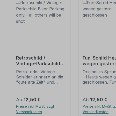
Retroschild /
Fun-Schild He
Vintage-Parkschild
wegen gester
Biker Parking only -
geschlossen
Retro- oder Vintage-
Originelles Spru
all others will be shot
Schilder erinnern an die
– Heute wegen g
"gute alte Zeit" und
geschlossen. Fu
erfreuen sich mit ihrem
Schilder sind Sch
nostalgischen Aussehen
der etwas andere
großer Beliebheit. Sind
Sie sind humorvo
Regulärer Preis:
Regulärer Preis:
Ab
12,50 €
Ab
12,50 €
diese Schilder im Original
manchmal ein we
Preise inkl. MwSt. zzgl.
Preise inkl. MwSt. z
nur schwer und häufig
derb, heben sich
Versandkosten
Versandkosten
nur zu horrenden Preise
von herkömmlic