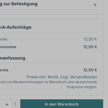
g zur Befestigung
ück-Aufschläge
reis
12,50 €
ensumme
12,50 €
menfassung
reis
12,50 €
Preise inkl. MwSt. zzgl. Versandkosten
rund von Neuberechnungen im Warenkorb sind abweichende
Endpreise möglich.
 Anzahl: Gib den gewünschten Wert ein 
1
In den Warenkorb