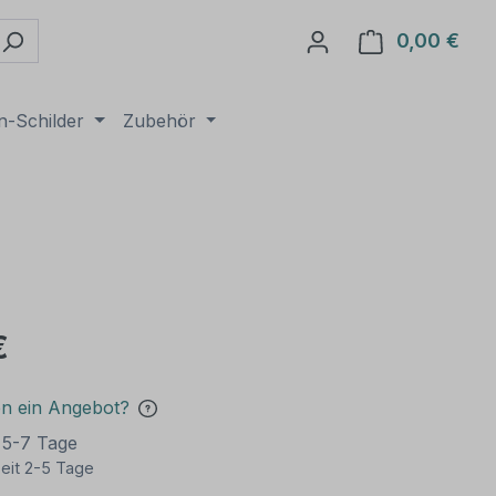
0,00 €
Ware
n-Schilder
Zubehör
€
en ein Angebot?
t 5-7 Tage
eit 2-5 Tage