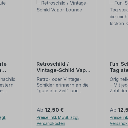
ute
Retroschild /
Fun-Sc
n
Vintage-Schild Vapor
Tag ste
Lounge
derer,
chschild
Retro- oder Vintage-
Originel
Arsch 
estern
Schilder erinnern an die
– Mit je
n-
"gute alte Zeit" und
Zahl der
ilder
erfreuen sich mit ihrem
Arsch l
n Art.
nostalgischen Aussehen
Fun-Schi
ll,
großer Beliebheit. Sind
Schilder
Regulärer Preis:
Regulär
Ab
12,50 €
Ab
12,
nig
diese Schilder im Original
anderen 
zgl.
Preise inkl. MwSt. zzgl.
Preise ink
 aber
nur schwer und häufig
humorvo
Versandkosten
Versandk
hen
nur zu horrenden Preise
ein wen