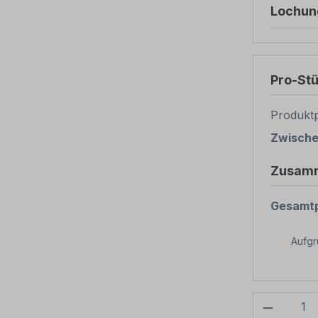
Lochun
Pro-St
Produktp
Zwisch
Zusam
Gesamtp
Aufg
Produkt