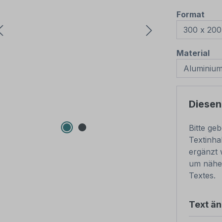
aus
Format
au
Material
Diesen
Bitte ge
Textinha
ergänzt 
um nähe
Textes.
Text ä