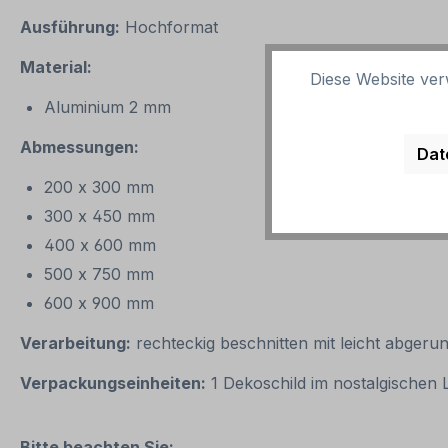
Ausführung:
Hochformat
Material:
Diese Website ver
Aluminium 2 mm
Abmessungen:
Dat
200 x 300 mm
300 x 450 mm
400 x 600 mm
500 x 750 mm
600 x 900 mm
Verarbeitung:
rechteckig beschnitten mit leicht abgeru
Verpackungseinheiten:
1 Dekoschild im nostalgischen
Bitte beachten Sie: