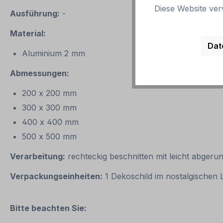
Diese Website ver
Ausführung:
-
Material:
Dat
Aluminium 2 mm
Abmessungen:
200 x 200 mm
300 x 300 mm
400 x 400 mm
500 x 500 mm
Verarbeitung:
rechteckig beschnitten mit leicht abgeru
Verpackungseinheiten:
1 Dekoschild im nostalgischen
Bitte beachten Sie: