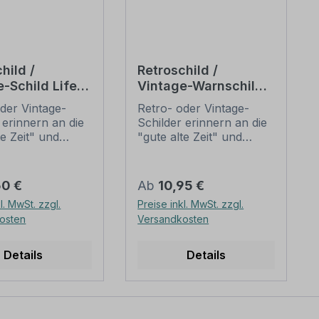
hild /
Retroschild /
-Schild Life is
Vintage-Warnschild
Warning - Bro's have
der Vintage-
Retro- oder Vintage-
fun - Approach with
 erinnern an die
Schilder erinnern an die
caution
te Zeit" und
"gute alte Zeit" und
 sich mit ihrem
erfreuen sich mit ihrem
ischen Aussehen
nostalgischen Aussehen
eliebheit. Sind
großer Beliebheit. Sind
er Preis:
Regulärer Preis:
50 €
Ab
10,95 €
hilder im Original
diese Schilder im Original
l. MwSt. zzgl.
Preise inkl. MwSt. zzgl.
wer und häufig
nur schwer und häufig
osten
Versandkosten
horrenden Preise
nur zu horrenden Preise
mmen, bieten
zu bekommen, bieten
duzierten
neu produzierten
Details
Details
 im alten
Schilder im alten
unschlagbare
Gewand unschlagbare
. Diese Schilder
Vorteile. Diese Schilder
- oder Vintage-
im Retro- oder Vintage-