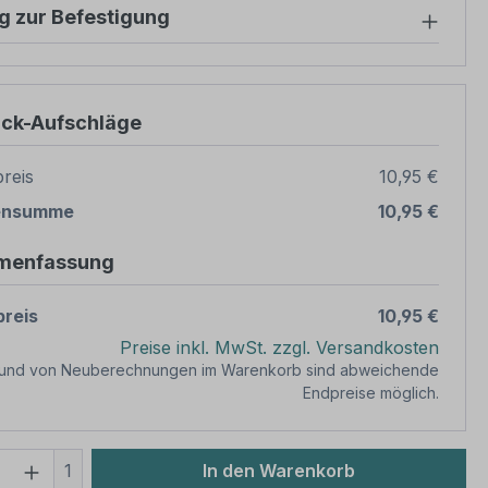
g zur Befestigung
ück-Aufschläge
reis
10,95 €
ensumme
10,95 €
menfassung
reis
10,95 €
Preise inkl. MwSt. zzgl. Versandkosten
rund von Neuberechnungen im Warenkorb sind abweichende
Endpreise möglich.
 Anzahl: Gib den gewünschten Wert ein 
1
In den Warenkorb