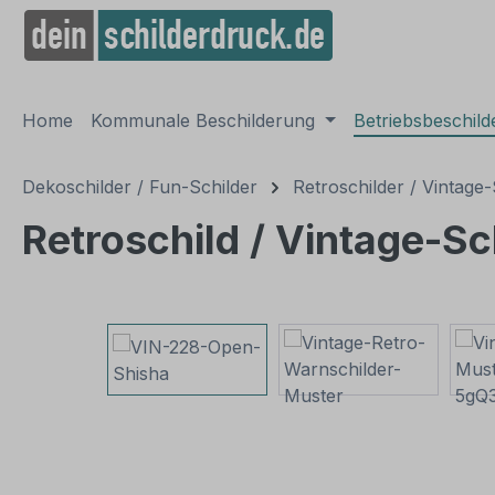
springen
Zur Hauptnavigation springen
Home
Kommunale Beschilderung
Betriebsbeschil
Dekoschilder / Fun-Schilder
Retroschilder / Vintage-
Retroschild / Vintage-Sc
Bildergalerie überspringen