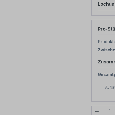
Lochun
Pro-St
Produktp
Zwisch
Zusam
Gesamtp
Aufg
Produkt