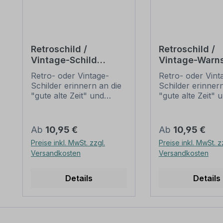
Retroschild /
Retroschild /
Vintage-Schild
Vintage-Warns
Closed - Shisha
Danger - Men
Retro- oder Vintage-
Retro- oder Vint
drinking
Schilder erinnern an die
Schilder erinnern
"gute alte Zeit" und
"gute alte Zeit" 
erfreuen sich mit ihrem
erfreuen sich mi
nostalgischen Aussehen
nostalgischen A
großer Beliebheit. Sind
großer Beliebheit
Regulärer Preis:
Regulärer Preis:
Ab
10,95 €
Ab
10,95 €
diese Schilder im Original
diese Schilder im
Preise inkl. MwSt. zzgl.
Preise inkl. MwSt. z
nur schwer und häufig
nur schwer und 
Versandkosten
Versandkosten
nur zu horrenden Preise
nur zu horrende
zu bekommen, bieten
zu bekommen, b
neu produzierten
neu produzierte
Details
Details
Schilder im alten
Schilder im alten
Gewand unschlagbare
Gewand unschla
Vorteile. Diese Schilder
Vorteile. Diese S
im Retro- oder Vintage-
im Retro- oder V