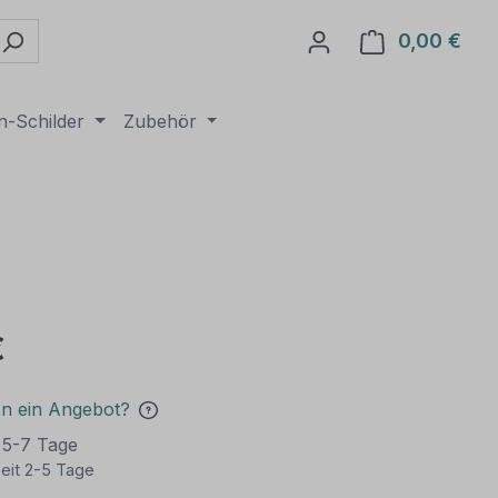
0,00 €
Ware
n-Schilder
Zubehör
€
en ein Angebot?
t 5-7 Tage
eit 2-5 Tage