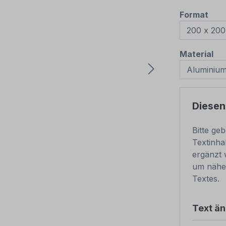
aus
Format
au
Material
Diesen
Bitte ge
Textinha
ergänzt 
um nähe
Textes.
Text ä