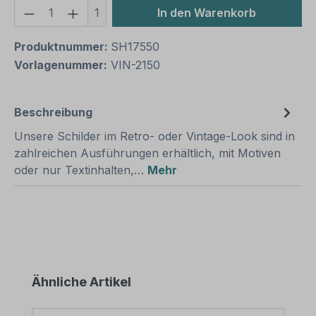
Produkt Anzahl: Gib den gewünschten We
1
In den Warenkorb
Produktnummer:
SH17550
Vorlagenummer:
VIN-2150
Beschreibung
Unsere Schilder im Retro- oder Vintage-Look sind in
zahlreichen Ausführungen erhältlich, mit Motiven
oder nur Textinhalten,…
Mehr
Produktgalerie überspringen
Ähnliche Artikel