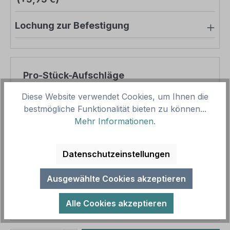
Lochung zur Befestigung
Pro-Stück-Aufschläge
Diese Website verwendet Cookies, um Ihnen die
Produktpreis
8,57 €
bestmögliche Funktionalität bieten zu können...
Zwischensumme
8,57 €
Mehr Informationen
.
Zusammenfassung
Datenschutzeinstellungen
Gesamtpreis
8,57 €
Ausgewählte Cookies akzeptieren
Preise inkl. MwSt. zzgl. Versandkosten
Aufgrund von Neuberechnungen im Warenkorb sind
Alle Cookies akzeptieren
abweichende Endpreise möglich.