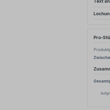
Text ä
Lochun
Pro-St
Produktp
Zwisch
Zusam
Gesamtp
Aufg