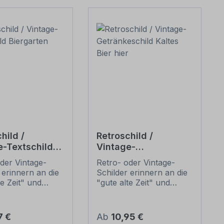
hild /
Retroschild /
e-Textschild
Vintage-
rten
Getränkeschild
der Vintage-
Retro- oder Vintage-
Kaltes Bier hier
 erinnern an die
Schilder erinnern an die
te Zeit" und
"gute alte Zeit" und
 sich mit ihrem
erfreuen sich mit ihrem
ischen Aussehen
nostalgischen Aussehen
eliebheit. Sind
großer Beliebheit. Sind
er Preis:
Regulärer Preis:
7 €
Ab
10,95 €
hilder im Original
diese Schilder im Original