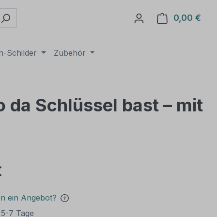
0,00 €
Ware
n-Schilder
Zubehör
 da Schlüssel bast – mit
€
en ein Angebot?
t 5-7 Tage