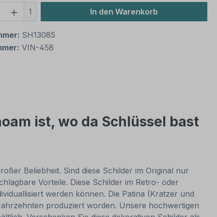
 Anzahl: Gib den gewünschten Wert ein 
1
In den Warenkorb
mmer:
SH13085
mmer:
VIN-458
oam ist, wo da Schlüssel bast
oßer Beliebheit. Sind diese Schilder im Original nur
lagbare Vorteile. Diese Schilder im Retro- oder
dividuallisiert werden können. Die Patina (Kratzer und
or Jahrzehnten produziert worden. Unsere hochwertigen