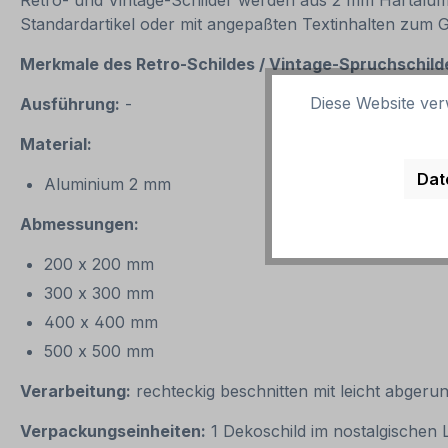
Retro- und Vintage-Schilder werden aus 2 mm Hartalumini
Standardartikel oder mit angepaßten Textinhalten zum 
Merkmale des Retro-Schildes / Vintage-
Spruchschilde
Diese Website ver
Ausführung:
-
Material:
Dat
Aluminium 2 mm
Abmessungen:
200 x 200 mm
300 x 300 mm
400 x 400 mm
500 x 500 mm
Verarbeitung:
rechteckig beschnitten mit leicht abgeru
Verpackungseinheiten:
1 Dekoschild im nostalgischen