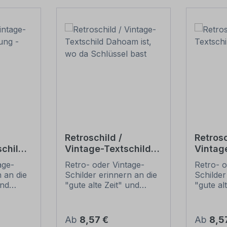
Retroschild /
Retrosc
child
Vintage-Textschild
Vintag
rta
Dahoam ist, wo da
Bierga
age-
Retro- oder Vintage-
Retro- o
Schlüssel bast
 an die
Schilder erinnern an die
Schilder
und
"gute alte Zeit" und
"gute al
t ihrem
erfreuen sich mit ihrem
erfreuen
ussehen
nostalgischen Aussehen
nostalg
. Sind
großer Beliebheit. Sind
großer B
Regulärer Preis:
Regulär
Ab
8,57 €
Ab
8,5
 Original
diese Schilder im Original
diese Sc