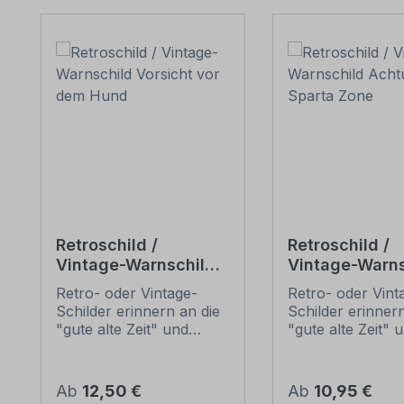
Produktgalerie überspringen
Retroschild /
Retroschild /
Vintage-Warnschild
Vintage-Warns
Vorsicht vor dem
Achtung - Spa
Retro- oder Vintage-
Retro- oder Vint
Hund
Zone
Schilder erinnern an die
Schilder erinnern
"gute alte Zeit" und
"gute alte Zeit" 
erfreuen sich mit ihrem
erfreuen sich mi
nostalgischen Aussehen
nostalgischen A
großer Beliebheit. Sind
großer Beliebheit
Regulärer Preis:
Regulärer Preis:
Ab
12,50 €
Ab
10,95 €
diese Schilder im Original
diese Schilder im