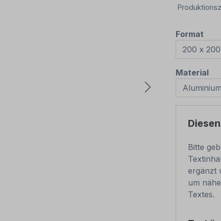
Produktionsz
aus
Format
au
Material
Diesen
Bitte ge
Textinha
ergänzt 
um nähe
Textes.