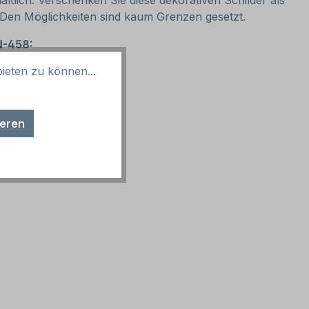
ltlich. Verschenken Sie diese dekorativen Schilder als
. Den Möglichkeiten sind kaum Grenzen gesetzt.
IN-458:
ieten zu können...
ieren