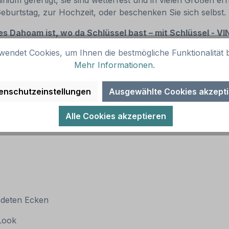
um gefertigt, sie sind wetterfest und in vielen Größen erhä
Geburtstag, zur Hochzeit, oder beschenken Sie sich selbst
s Dahoam ist, wo da Schlüssel bast – mit Schlüssel - V
wendet Cookies, um Ihnen die bestmögliche Funktionalität b
Mehr Informationen
.
enschutzeinstellungen
Ausgewählte Cookies akzept
Alle Cookies akzeptieren
ndeten Ecken
 Look