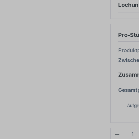
Lochun
Pro-St
Produktp
Zwisch
Zusam
Gesamtp
Aufg
Produkt