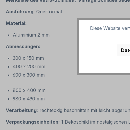
Merkmale des Retro-Schildes / Vintage Schildes
Jeder
Ausführung:
Querformat
Material:
Diese Website ver
Aluminium 2 mm
Abmessungen:
Dat
300 x 150 mm
400 x 200 mm
600 x 300 mm
800 x 400 mm
980 x 490 mm
Verarbeitung:
rechteckig beschnitten mit leicht abgeru
Verpackungseinheiten:
1 Dekoschild im nostalgischen