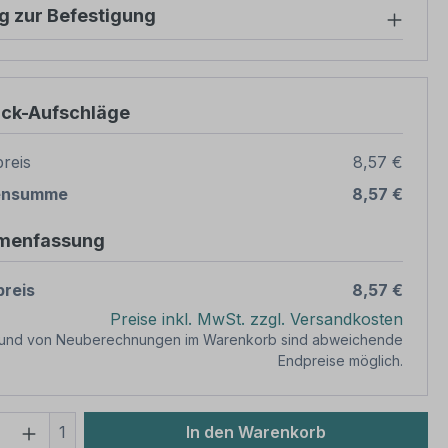
g zur Befestigung
ück-Aufschläge
reis
8,57 €
ensumme
8,57 €
menfassung
reis
8,57 €
Preise inkl. MwSt. zzgl. Versandkosten
rund von Neuberechnungen im Warenkorb sind abweichende
Endpreise möglich.
 Anzahl: Gib den gewünschten Wert ein 
1
In den Warenkorb