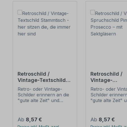
Retroschild /
Retroschild /
Vintage-Textschild
Vintage-
Stammtisch - hier
Spruchschild 
Retro- oder Vintage-
Retro- oder Vint
sitzen die, die immer
your Prosecco 
Schilder erinnern an die
Schilder erinnern
hier sind
Sektgläsern
"gute alte Zeit" und
"gute alte Zeit" 
erfreuen sich mit ihrem
erfreuen sich mi
nostalgischen Aussehen
nostalgischen A
großer Beliebheit. Sind
großer Beliebheit
Regulärer Preis:
Regulärer Preis:
Ab
8,57 €
Ab
8,57 €
diese Schilder im Original
diese Schilder im
Preise inkl. MwSt. zzgl.
Preise inkl. MwSt. z