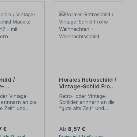
hild /
Florales Retroschild /
e-
Vintage-Schild Frohe
schild Mädels!
Weihnachten -
der Vintage-
Retro- oder Vintage-
en? – mit
Weihnachtsschild
 erinnern an die
Schilder erinnern an die
äsern
te Zeit" und
"gute alte Zeit" und
 sich mit ihrem
erfreuen sich mit ihrem
ischen Aussehen
nostalgischen Aussehen
eliebheit. Sind
großer Beliebheit. Sind
er Preis:
Regulärer Preis:
7 €
Ab
8,57 €
hilder im Original
diese Schilder im Original
l. MwSt. zzgl.
Preise inkl. MwSt. zzgl.