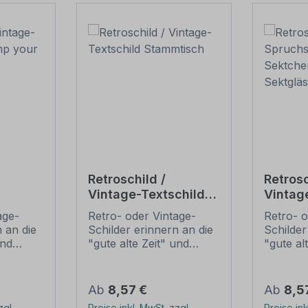
Retroschild /
Retrosc
Vintage-Textschild
Vintag
Pimp
Stammtisch
Spruch
age-
Retro- oder Vintage-
Retro- o
– mit
Sektch
 an die
Schilder erinnern an die
Schilder
Sektgl
und
"gute alte Zeit" und
"gute al
t ihrem
erfreuen sich mit ihrem
erfreuen
ussehen
nostalgischen Aussehen
nostalg
. Sind
großer Beliebheit. Sind
großer B
Regulärer Preis:
Regulär
Ab
8,57 €
Ab
8,5
 Original
diese Schilder im Original
diese Sc
zgl.
Preise inkl. MwSt. zzgl.
Preise ink