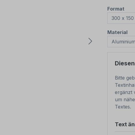
aus
Format
au
Material
Diesen
Bitte ge
Textinha
ergänzt 
um nähe
Textes.
Text ä