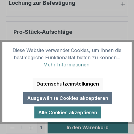
Lochung zur Befestigung
Pro-Stück-Aufschläge
Produktpreis
8,57 €
Diese Website verwendet Cookies, um Ihnen die
Zwischensumme
8,57 €
bestmögliche Funktionalität bieten zu können...
Mehr Informationen
.
Zusammenfassung
Datenschutzeinstellungen
Gesamtpreis
8,57 €
Preise inkl. MwSt. zzgl. Versandkosten
Ausgewählte Cookies akzeptieren
Aufgrund von Neuberechnungen im Warenkorb sind
abweichende Endpreise möglich.
Alle Cookies akzeptieren
Produkt Anzahl: Gib den gewünschten We
1
In den Warenkorb