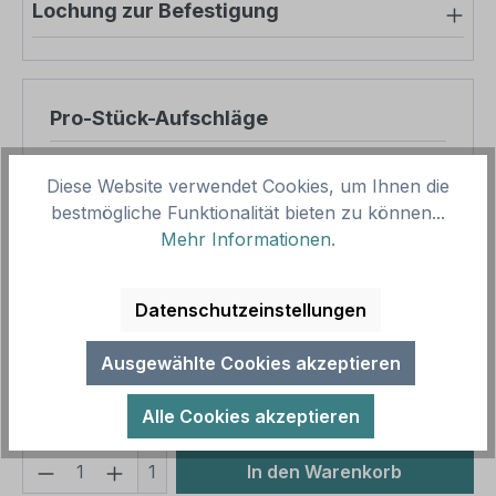
Lochung zur Befestigung
Pro-Stück-Aufschläge
Produktpreis
8,57 €
Diese Website verwendet Cookies, um Ihnen die
Zwischensumme
8,57 €
bestmögliche Funktionalität bieten zu können...
Mehr Informationen
.
Zusammenfassung
Datenschutzeinstellungen
Gesamtpreis
8,57 €
Preise inkl. MwSt. zzgl. Versandkosten
Ausgewählte Cookies akzeptieren
Aufgrund von Neuberechnungen im Warenkorb sind
abweichende Endpreise möglich.
Alle Cookies akzeptieren
Produkt Anzahl: Gib den gewünschten We
1
In den Warenkorb