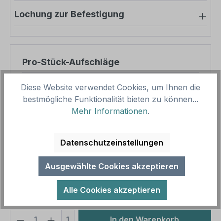
Lochung zur Befestigung
Pro-Stück-Aufschläge
Produktpreis
25,59 €
Diese Website verwendet Cookies, um Ihnen die
bestmögliche Funktionalität bieten zu können...
Zwischensumme
25,59 €
Mehr Informationen
.
Zusammenfassung
Datenschutzeinstellungen
Gesamtpreis
25,59 €
Preise inkl. MwSt. zzgl. Versandkosten
Ausgewählte Cookies akzeptieren
Aufgrund von Neuberechnungen im Warenkorb sind
abweichende Endpreise möglich.
Alle Cookies akzeptieren
Produkt Anzahl: Gib den gewünschten We
1
In den Warenkorb