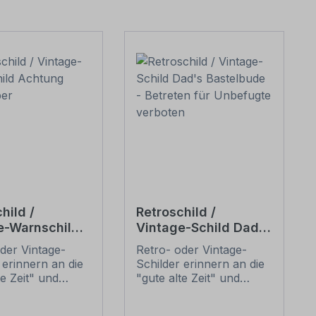
hild /
Retroschild /
e-Warnschild
Vintage-Schild Dad's
g Schrauber
Bastelbude -
der Vintage-
Retro- oder Vintage-
Betreten für
 erinnern an die
Schilder erinnern an die
Unbefugte verboten
te Zeit" und
"gute alte Zeit" und
 sich mit ihrem
erfreuen sich mit ihrem
ischen Aussehen
nostalgischen Aussehen