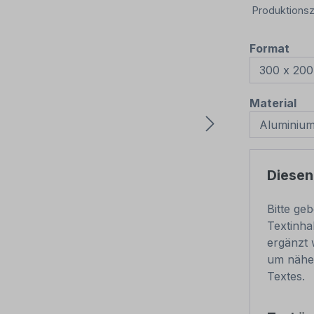
Produktionsz
aus
Format
au
Material
Diesen
Bitte ge
Textinha
ergänzt 
um nähe
Textes.