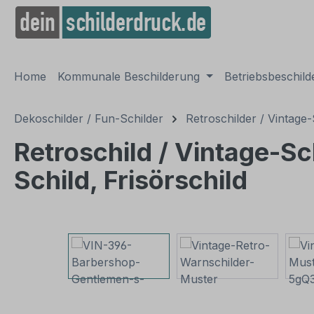
springen
Zur Hauptnavigation springen
Home
Kommunale Beschilderung
Betriebsbeschil
Dekoschilder / Fun-Schilder
Retroschilder / Vintage-
Retroschild / Vintage-Sc
Schild, Frisörschild
Bildergalerie überspringen