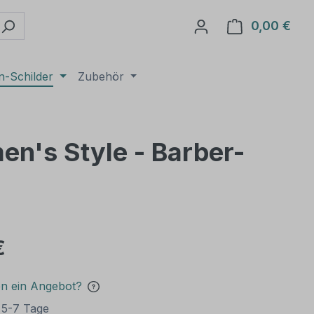
0,00 €
Ware
n-Schilder
Zubehör
en's Style - Barber-
€
en ein Angebot?
t 5-7 Tage