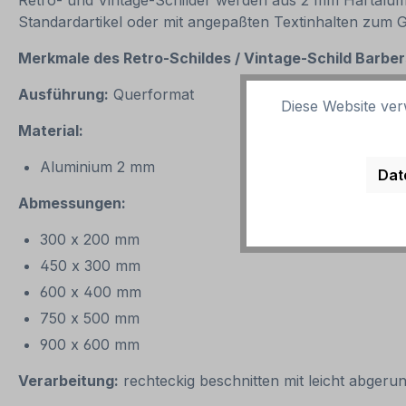
Retro- und Vintage-Schilder werden aus 2 mm Hartalumini
Standardartikel oder mit angepaßten Textinhalten zum 
Merkmale des Retro-Schildes / Vintage-
Schild Barber
Ausführung:
Querformat
Diese Website ver
Material:
Aluminium 2 mm
Dat
Abmessungen:
300 x 200 mm
450 x 300 mm
600 x 400 mm
750 x 500 mm
900 x 600 mm
Verarbeitung:
rechteckig beschnitten mit leicht abgeru