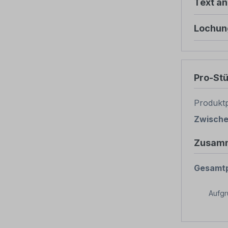
Text ä
Lochun
Pro-St
Produktp
Zwisch
Zusam
Gesamtp
Aufg