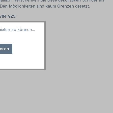
ltlich. Verschenken Sie diese dekorativen Schilder als
. Den Möglichkeiten sind kaum Grenzen gesetzt.
 VIN-425:
ieten zu können...
ieren