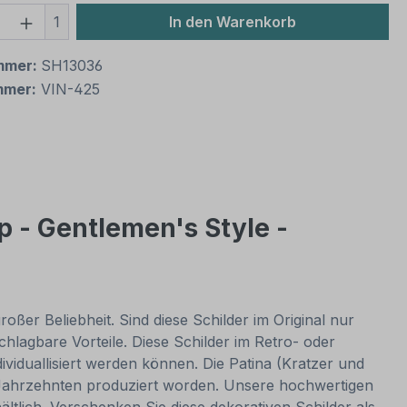
 Anzahl: Gib den gewünschten Wert ein 
1
In den Warenkorb
mmer:
SH13036
mmer:
VIN-425
p - Gentlemen's Style -
oßer Beliebheit. Sind diese Schilder im Original nur
lagbare Vorteile. Diese Schilder im Retro- oder
dividuallisiert werden können. Die Patina (Kratzer und
or Jahrzehnten produziert worden. Unsere hochwertigen