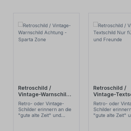
Produktgalerie überspringen
Retroschild /
Retroschild /
Vintage-Warnschild
Vintage-Texts
Achtung - Sparta
Nur für Biker 
Retro- oder Vintage-
Retro- oder Vint
Zone
Freunde
Schilder erinnern an die
Schilder erinnern
"gute alte Zeit" und
"gute alte Zeit" 
erfreuen sich mit ihrem
erfreuen sich mi
nostalgischen Aussehen
nostalgischen A