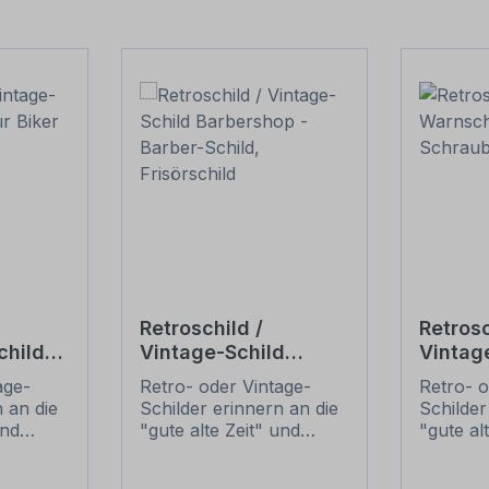
Retroschild /
Retrosc
child
Vintage-Schild
Vintag
und
Barbershop - Barber-
Achtun
age-
Retro- oder Vintage-
Retro- o
Schild, Frisörschild
 an die
Schilder erinnern an die
Schilder
und
"gute alte Zeit" und
"gute al
t ihrem
erfreuen sich mit ihrem
erfreuen
ussehen
nostalgischen Aussehen
nostalg