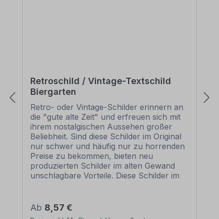
Retroschild / Vintage-Textschild
Biergarten
Retro- oder Vintage-Schilder erinnern an
die "gute alte Zeit" und erfreuen sich mit
ihrem nostalgischen Aussehen großer
Beliebheit. Sind diese Schilder im Original
nur schwer und häufig nur zu horrenden
Preise zu bekommen, bieten neu
produzierten Schilder im alten Gewand
unschlagbare Vorteile. Diese Schilder im
Retro- oder Vintage-Look sind in
zahlreichen Ausführungen erhältlich, mit
Motiven oder nur Textinhalten, die je nach
Regulärer Preis:
Ab
8,57 €
Artikel individuallisiert werden können. Die