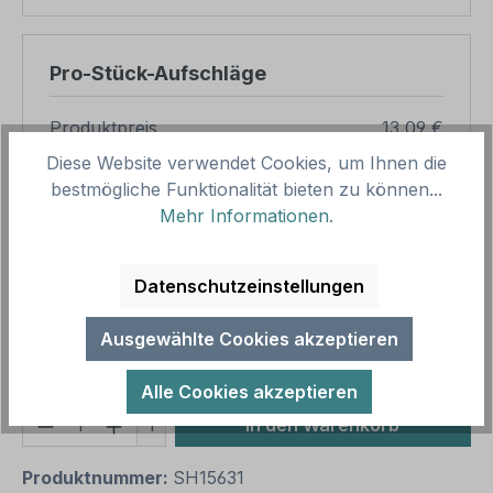
Pro-Stück-Aufschläge
Produktpreis
13,09 €
Diese Website verwendet Cookies, um Ihnen die
Zwischensumme
13,09 €
bestmögliche Funktionalität bieten zu können...
Zusammenfassung
Mehr Informationen
.
Gesamtpreis
13,09 €
Datenschutzeinstellungen
Preise inkl. MwSt. zzgl. Versandkosten
Aufgrund von Neuberechnungen im Warenkorb sind
Ausgewählte Cookies akzeptieren
abweichende Endpreise möglich.
Alle Cookies akzeptieren
Produkt Anzahl: Gib den gewünschten We
1
In den Warenkorb
Produktnummer:
SH15631