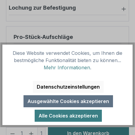
Lochung zur Befestigung
Pro-Stück-Aufschläge
Produktpreis
8,57 €
Diese Website verwendet Cookies, um Ihnen die
bestmögliche Funktionalität bieten zu können...
Zwischensumme
8,57 €
Mehr Informationen
.
Zusammenfassung
Datenschutzeinstellungen
Gesamtpreis
8,57 €
Preise inkl. MwSt. zzgl. Versandkosten
Ausgewählte Cookies akzeptieren
Aufgrund von Neuberechnungen im Warenkorb sind
abweichende Endpreise möglich.
Alle Cookies akzeptieren
Produkt Anzahl: Gib den gewünschten We
1
In den Warenkorb