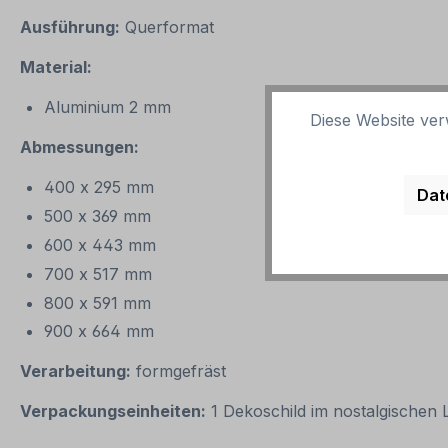
Ausführung:
Querformat
Material:
Aluminium 2 mm
Diese Website ver
Abmessungen:
400 x 295 mm
Dat
500 x 369 mm
600 x 443 mm
700 x 517 mm
800 x 591 mm
900 x 664 mm
Verarbeitung:
formgefräst
Verpackungseinheiten:
1 Dekoschild im nostalgischen