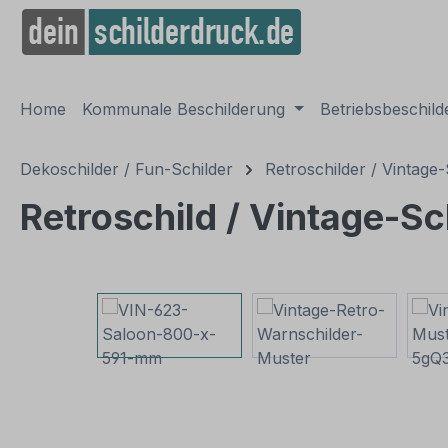
springen
Zur Hauptnavigation springen
Home
Kommunale Beschilderung
Betriebsbeschil
Dekoschilder / Fun-Schilder
Retroschilder / Vintage-
Retroschild / Vintage-S
Bildergalerie überspringen