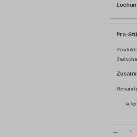
Lochun
Pro-St
Produktp
Zwisch
Zusam
Gesamtp
Aufg
Produkt