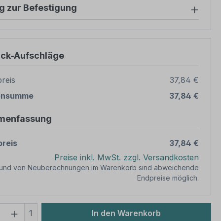
g zur Befestigung
ück-Aufschläge
reis
37,84 €
ensumme
37,84 €
menfassung
reis
37,84 €
Preise inkl. MwSt. zzgl. Versandkosten
rund von Neuberechnungen im Warenkorb sind abweichende
Endpreise möglich.
 Anzahl: Gib den gewünschten Wert ein 
1
In den Warenkorb