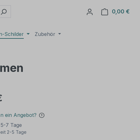
0,00 €
Ware
n-Schilder
Zubehör
Namen
€
en ein Angebot?
t 5-7 Tage
eit 2-5 Tage