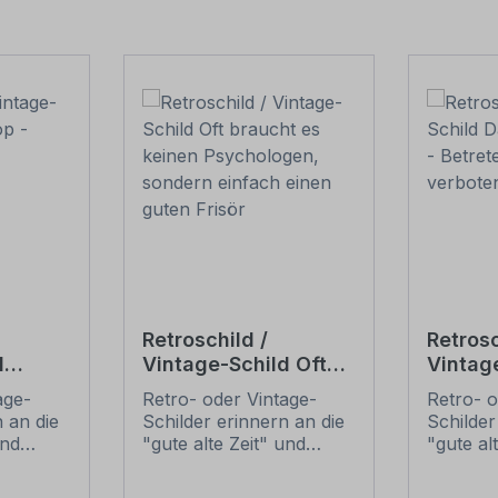
Retroschild /
Retrosc
d
Vintage-Schild Oft
Vintag
Barber-
braucht es keinen
Bastel
age-
Retro- oder Vintage-
Retro- o
child
Psychologen,
Betrete
 an die
Schilder erinnern an die
Schilder
sondern einfach
Unbefu
und
"gute alte Zeit" und
"gute al
einen guten Frisör
t ihrem
erfreuen sich mit ihrem
erfreuen
ussehen
nostalgischen Aussehen
nostalg