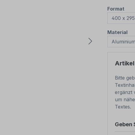
aus
Format
au
Material
Artikel
Bitte ge
Textinha
ergänzt 
um nähe
Textes.
Geben S