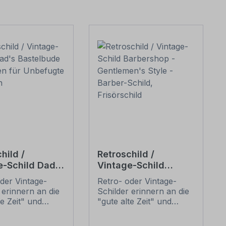
hild /
Retroschild /
e-Schild Dad's
Vintage-Schild
bude -
Barbershop -
der Vintage-
Retro- oder Vintage-
n für
Gentlemen's Style -
 erinnern an die
Schilder erinnern an die
gte verboten
Barber-Schild,
te Zeit" und
"gute alte Zeit" und
Frisörschild
 sich mit ihrem
erfreuen sich mit ihrem
ischen Aussehen
nostalgischen Aussehen