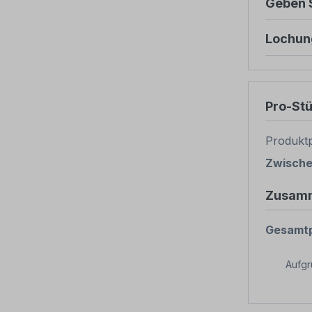
Geben S
Lochun
Pro-St
Produktp
Zwisch
Zusam
Gesamtp
Aufg