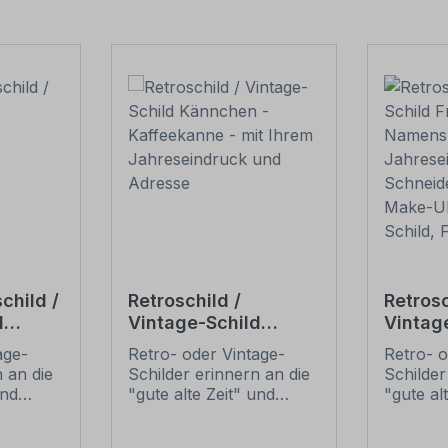
child /
Retroschild /
Retrosc
d
Vintage-Schild
Vintage
Kännchen -
– mit 
age-
Retro- oder Vintage-
Retro- o
Kaffeekanne - mit
und Ja
 an die
Schilder erinnern an die
Schilder
Ihrem
Schneid
und
"gute alte Zeit" und
"gute al
Jahreseindruck und
Make-U
t ihrem
erfreuen sich mit ihrem
erfreuen
Adresse
Schild,
ussehen
nostalgischen Aussehen
nostalg