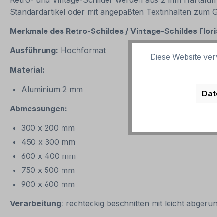
Retro- und Vintage-Schilder werden aus 2 mm Hartalumini
Standardartikel oder mit angepaßten Textinhalten zum 
Merkmale des Retro-Schildes / Vintage-
Schildes Flor
Ausführung:
Hochformat
Diese Website ver
Material:
Aluminium 2 mm
Dat
Abmessungen:
300 x 200 mm
450 x 300 mm
600 x 400 mm
750 x 500 mm
900 x 600 mm
Verarbeitung:
rechteckig beschnitten mit leicht abgeru