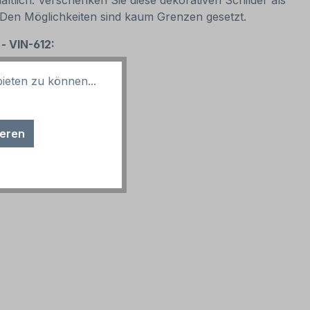
ltlich. Verschenken Sie diese dekorativen Schilder als
. Den Möglichkeiten sind kaum Grenzen gesetzt.
 - VIN-612:
ieten zu können...
ieren