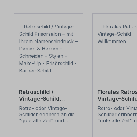
Produktgalerie überspringen
Retroschild /
Florales Retros
Vintage-Schild
Vintage-Schil
Frisörsalon – mit
Willkommen
Retro- oder Vintage-
Retro- oder Vint
Ihrem
Schilder erinnern an die
Schilder erinnern
Namenseindruck –
"gute alte Zeit" und
"gute alte Zeit" 
Damen & Herren -
erfreuen sich mit ihrem
erfreuen sich mi
Schneiden - Stylen -
nostalgischen Aussehen
nostalgischen A