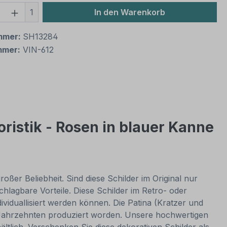
 Anzahl: Gib den gewünschten Wert ein 
1
In den Warenkorb
mmer:
SH13284
mmer:
VIN-612
oristik - Rosen in blauer Kanne
oßer Beliebheit. Sind diese Schilder im Original nur
lagbare Vorteile. Diese Schilder im Retro- oder
dividuallisiert werden können. Die Patina (Kratzer und
or Jahrzehnten produziert worden. Unsere hochwertigen