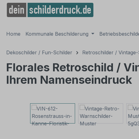
springen
Zur Hauptnavigation springen
Home
Kommunale Beschilderung
Betriebsbeschil
Dekoschilder / Fun-Schilder
Retroschilder / Vintage-
Florales Retroschild / Vi
Ihrem Namenseindruck
Bildergalerie überspringen