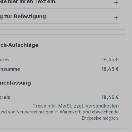
ie hier Ihren Text ein.
g zur Befestigung
ück-Aufschläge
reis
18,45 €
ensumme
18,45 €
menfassung
reis
18,45 €
Preise inkl. MwSt. zzgl. Versandkosten
rund von Neuberechnungen im Warenkorb sind abweichende
Endpreise möglich.