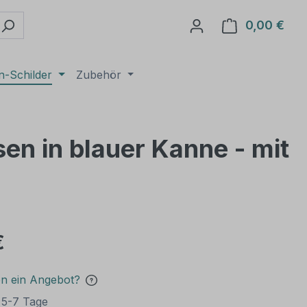
0,00 €
Ware
n-Schilder
Zubehör
osen in blauer Kanne - mit
€
en ein Angebot?
t 5-7 Tage