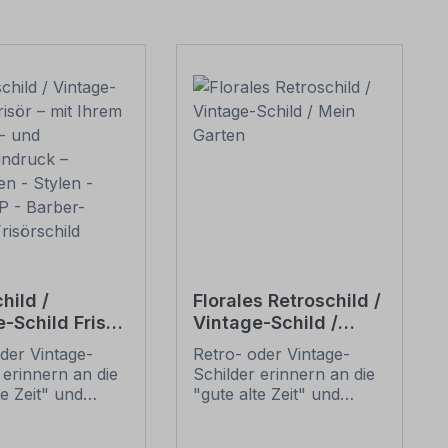
hild /
Florales Retroschild /
-Schild Frisör
Vintage-Schild /
Ihrem Namens-
Mein Garten
der Vintage-
Retro- oder Vintage-
hreseindruck –
 erinnern an die
Schilder erinnern an die
en - Stylen -
te Zeit" und
"gute alte Zeit" und
P - Barber-
 sich mit ihrem
erfreuen sich mit ihrem
 Frisörschild
ischen Aussehen
nostalgischen Aussehen