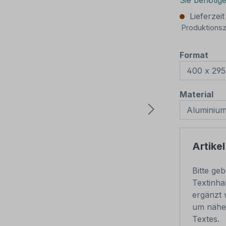
Sie benötig
Lieferzei
Produktionsz
aus
Format
au
Material
Artikel
Bitte ge
Textinha
ergänzt 
um nähe
Textes.