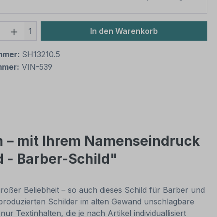
 Anzahl: Gib den gewünschten Wert ein 
1
In den Warenkorb
mmer:
SH13210.5
mmer:
VIN-539
on – mit Ihrem Namenseindruck
d - Barber-Schild"
großer Beliebheit – so auch dieses Schild für Barber und
 produzierten Schilder im alten Gewand unschlagbare
 Textinhalten, die je nach Artikel individuallisiert