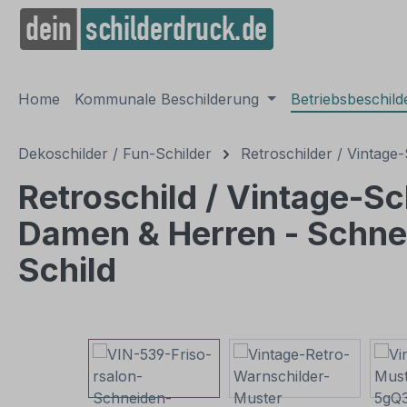
springen
Zur Hauptnavigation springen
Home
Kommunale Beschilderung
Betriebsbeschil
Dekoschilder / Fun-Schilder
Retroschilder / Vintage-
Retroschild / Vintage-Sc
Damen & Herren - Schneid
Schild
Bildergalerie überspringen