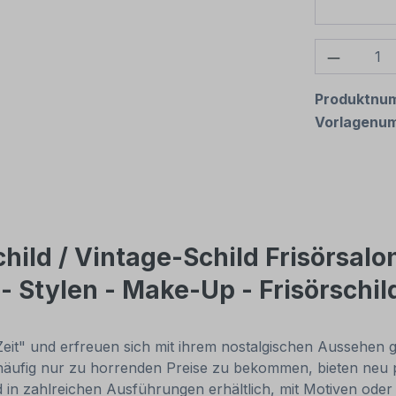
Produkt
Produktnu
Vorlagenu
hild / Vintage-Schild Frisörsal
 Stylen - Make-Up - Frisörschil
 Zeit" und erfreuen sich mit ihrem nostalgischen Aussehen 
nd häufig nur zu horrenden Preise zu bekommen, bieten neu
 in zahlreichen Ausführungen erhältlich, mit Motiven oder nur