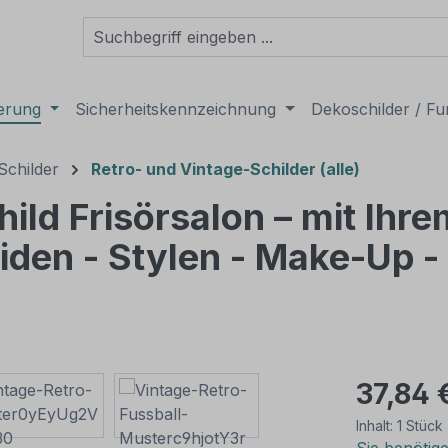
derung
Sicherheitskennzeichnung
Dekoschilder / Fu
Schilder
Retro- und Vintage-Schilder (alle)
hild Frisörsalon – mit Ih
en - Stylen - Make-Up - F
37,84 
Inhalt:
1 Stück