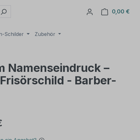
0,00 €
Ware
n-Schilder
Zubehör
rem Namenseindruck –
risörschild - Barber-
€