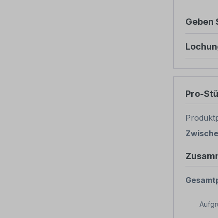
Geben S
Lochun
Pro-St
Produktp
Zwisch
Zusam
Gesamtp
Aufg