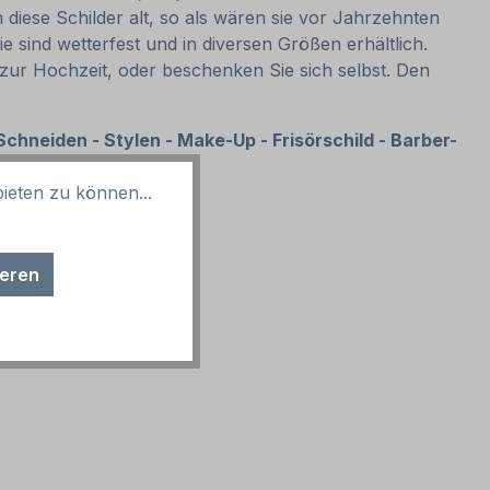
diese Schilder alt, so als wären sie vor Jahrzehnten
sind wetterfest und in diversen Größen erhältlich.
 zur Hochzeit, oder beschenken Sie sich selbst. Den
chneiden - Stylen - Make-Up - Frisörschild - Barber-
ieten zu können...
ieren