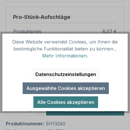
Pro-Stück-Aufschläge
Produktpreis
8,57 €
Zwischensumme
8,57 €
Diese Website verwendet Cookies, um Ihnen die
bestmögliche Funktionalität bieten zu können...
Zusammenfassung
Mehr Informationen
.
Gesamtpreis
8,57 €
Datenschutzeinstellungen
Preise inkl. MwSt. zzgl. Versandkosten
Aufgrund von Neuberechnungen im Warenkorb sind
Ausgewählte Cookies akzeptieren
abweichende Endpreise möglich.
Alle Cookies akzeptieren
Produkt Anzahl: Gib den gewünschten We
1
In den Warenkorb
Produktnummer:
SH13260