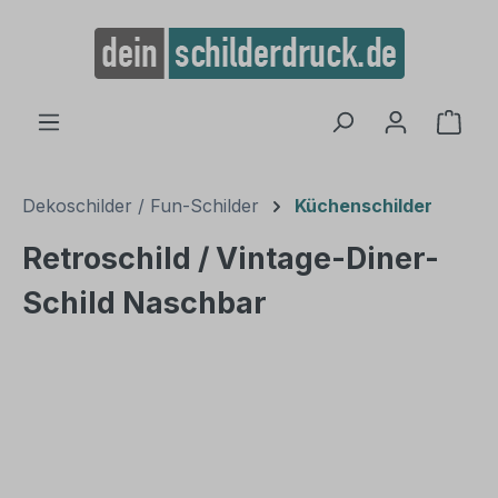
alt springen
Ware
Dekoschilder / Fun-Schilder
Küchenschilder
Retroschild / Vintage-Diner-
Schild Naschbar
Bildergalerie überspringen