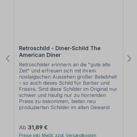
Retroschild - Diner-Schild The
American Diner
Retroschilder erinnern an die "gute alte
Zeit" und erfreuen sich mit ihrem
nostalgischen Aussehen großer Beliebheit
– so auch dieses Schild für Barber und
Frisöre. Sind diese Schilder im Original nur
schwer und häufig nur zu horrenden
Preise zu bekommen, bieten neu
produzierten Schilder im alten Gewand
unschlagbare Vorteile. Diese Schilder im
Retro- oder Vintage-Look sind in
zahlreichen Ausführungen erhältlich, mit
Regulärer Preis:
Ab
31,89 €
Motiven oder nur Textinhalten, die je nach
Preise inkl. MwSt. zzgl. Versandkosten