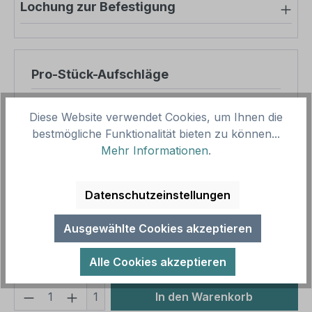
Lochung zur Befestigung
Pro-Stück-Aufschläge
Produktpreis
10,95 €
Diese Website verwendet Cookies, um Ihnen die
Zwischensumme
10,95 €
bestmögliche Funktionalität bieten zu können...
Mehr Informationen
.
Zusammenfassung
Datenschutzeinstellungen
Gesamtpreis
10,95 €
Preise inkl. MwSt. zzgl. Versandkosten
Ausgewählte Cookies akzeptieren
Aufgrund von Neuberechnungen im Warenkorb sind
abweichende Endpreise möglich.
Alle Cookies akzeptieren
Produkt Anzahl: Gib den gewünschten We
1
In den Warenkorb