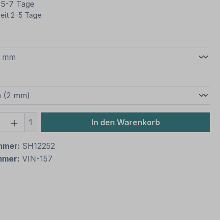
t 5-7 Tage
eit 2-5 Tage
wählen
swählen
 Anzahl: Gib den gewünschten Wert ein 
1
In den Warenkorb
mmer:
SH12252
mmer:
VIN-157