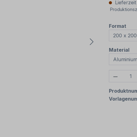
Lieferzei
Produktionsz
aus
Format
au
Material
Produkt
Produktnu
Vorlagenu