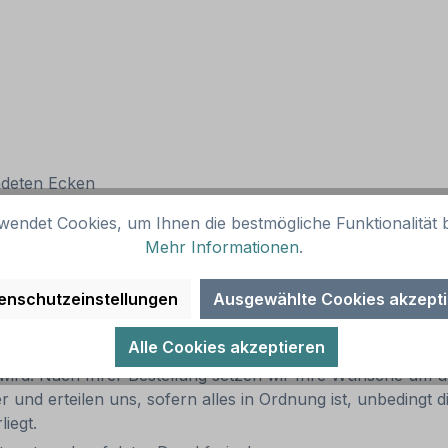
ndeten Ecken
 Look
wendet Cookies, um Ihnen die bestmögliche Funktionalität b
Mehr Informationen
.
enschutzeinstellungen
Ausgewählte Cookies akzept
individuellen Attributen bestellt werden. Geben Sie Ihren Wu
Alle Cookies akzeptieren
 Anzahl der Wörter bzw. Buchstaben, um das Erscheinungs
r wird. Nach Ihrer Bestellung setzen wir Ihre Wünsche um u
ler und erteilen uns, sofern alles in Ordnung ist, unbedingt
liegt.