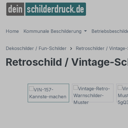
springen
Zur Hauptnavigation springen
Home
Kommunale Beschilderung
Betriebsbeschil
Dekoschilder / Fun-Schilder
Retroschilder / Vintage-
Retroschild / Vintage-Sc
Bildergalerie überspringen