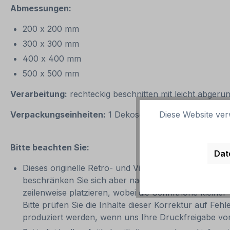
Abmessungen:
200 x 200 mm
300 x 300 mm
400 x 400 mm
500 x 500 mm
Verarbeitung:
rechteckig beschnitten mit leicht abgeru
Verpackungseinheiten:
1 Dekoschild im nostalgischen
Diese Website ver
Bitte beachten Sie:
Dat
Dieses originelle Retro- und Vintage-Schild kann mit 
beschränken Sie sich aber nach Möglichkeit auf die
zeilenweise platzieren, wobei die Schrifthöhe kleine
Bitte prüfen Sie die Inhalte dieser Korrektur auf Feh
produziert werden, wenn uns Ihre Druckfreigabe vor