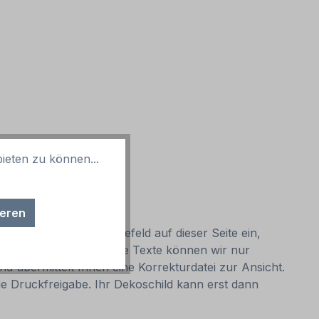
ieten zu können...
ieren
nschtext in das Eingabefeld auf dieser Seite ein,
bild zu wahren. Längere Texte können wir nur
nd übermittelt Ihnen eine Korrekturdatei zur Ansicht.
 die Druckfreigabe. Ihr Dekoschild kann erst dann