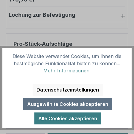
Lochung zur Befestigung
Pro-Stück-Aufschläge
Diese Website verwendet Cookies, um Ihnen die
Produktpreis
8,57 €
bestmögliche Funktionalität bieten zu können...
Zwischensumme
8,57 €
Mehr Informationen
.
Zusammenfassung
Datenschutzeinstellungen
Gesamtpreis
8,57 €
Ausgewählte Cookies akzeptieren
Preise inkl. MwSt. zzgl. Versandkosten
Aufgrund von Neuberechnungen im Warenkorb sind
Alle Cookies akzeptieren
abweichende Endpreise möglich.