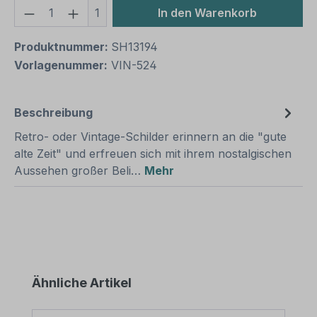
Produkt Anzahl: Gib den gewünschten We
1
In den Warenkorb
Produktnummer:
SH13194
Vorlagenummer:
VIN-524
Beschreibung
Retro- oder Vintage-Schilder erinnern an die "gute
alte Zeit" und erfreuen sich mit ihrem nostalgischen
Aussehen großer Beli…
Mehr
Produktgalerie überspringen
Ähnliche Artikel