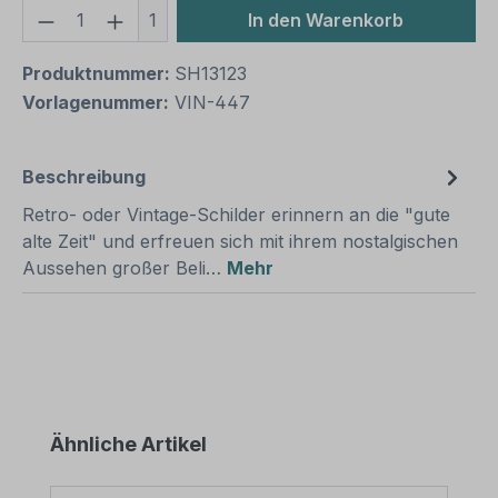
Produkt Anzahl: Gib den gewünschten We
1
In den Warenkorb
Produktnummer:
SH13123
Vorlagenummer:
VIN-447
Beschreibung
Retro- oder Vintage-Schilder erinnern an die "gute
alte Zeit" und erfreuen sich mit ihrem nostalgischen
Aussehen großer Beli…
Mehr
Produktgalerie überspringen
Ähnliche Artikel