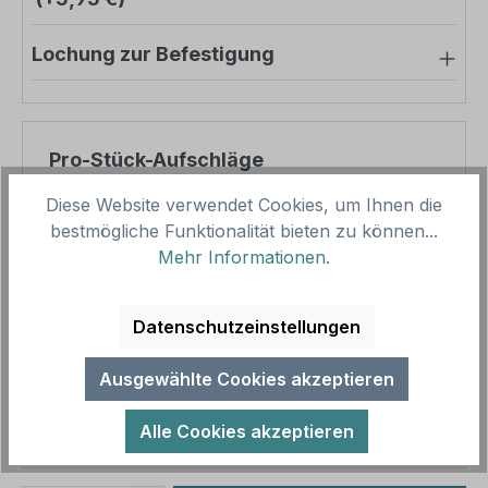
Lochung zur Befestigung
Pro-Stück-Aufschläge
Diese Website verwendet Cookies, um Ihnen die
Produktpreis
8,57 €
bestmögliche Funktionalität bieten zu können...
Zwischensumme
8,57 €
Mehr Informationen
.
Zusammenfassung
Datenschutzeinstellungen
Gesamtpreis
8,57 €
Ausgewählte Cookies akzeptieren
Preise inkl. MwSt. zzgl. Versandkosten
Aufgrund von Neuberechnungen im Warenkorb sind
Alle Cookies akzeptieren
abweichende Endpreise möglich.