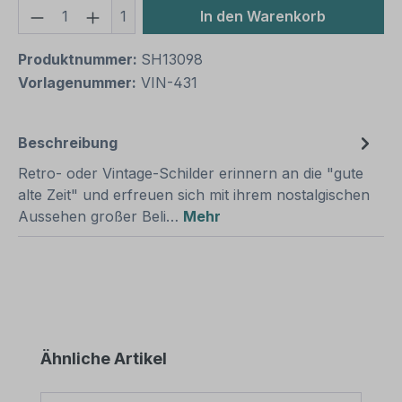
Produkt Anzahl: Gib den gewünschten We
1
In den Warenkorb
Produktnummer:
SH13098
Vorlagenummer:
VIN-431
Beschreibung
Retro- oder Vintage-Schilder erinnern an die "gute
alte Zeit" und erfreuen sich mit ihrem nostalgischen
Aussehen großer Beli…
Mehr
Produktgalerie überspringen
Ähnliche Artikel