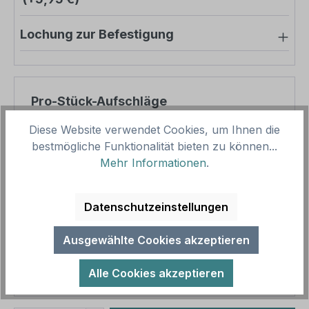
Lochung zur Befestigung
Pro-Stück-Aufschläge
Diese Website verwendet Cookies, um Ihnen die
Produktpreis
8,57 €
bestmögliche Funktionalität bieten zu können...
Zwischensumme
8,57 €
Mehr Informationen
.
Zusammenfassung
Datenschutzeinstellungen
Gesamtpreis
8,57 €
Ausgewählte Cookies akzeptieren
Preise inkl. MwSt. zzgl. Versandkosten
Aufgrund von Neuberechnungen im Warenkorb sind
Alle Cookies akzeptieren
abweichende Endpreise möglich.