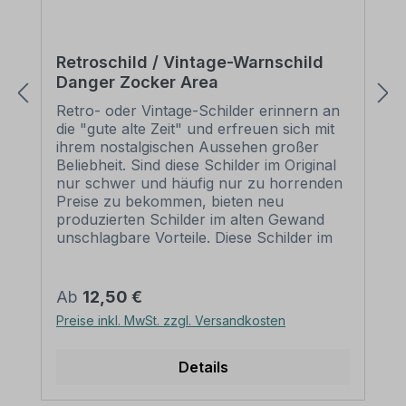
Retroschild / Vintage-Warnschild
Danger Zocker Area
Retro- oder Vintage-Schilder erinnern an
die "gute alte Zeit" und erfreuen sich mit
ihrem nostalgischen Aussehen großer
Beliebheit. Sind diese Schilder im Original
nur schwer und häufig nur zu horrenden
Preise zu bekommen, bieten neu
produzierten Schilder im alten Gewand
unschlagbare Vorteile. Diese Schilder im
Retro- oder Vintage-Look sind in
zahlreichen Ausführungen erhältlich, mit
Motiven oder nur Textinhalten, die je nach
Regulärer Preis:
Ab
12,50 €
Artikel individuallisiert werden können. Die
Preise inkl. MwSt. zzgl. Versandkosten
Patina (Kratzer und Beschädigungen) ist
nicht echt, sondern nur aufgedruckt,
dennoch wirken diese Schilder alt, so als
Details
wären sie vor Jahrzehnten produziert
worden. Unsere hochwertigen Retro- und