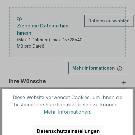
Dateien auswählen
Ziehe die Dateien hier
hinein
(Max. 1 Datei(en), max. 15728640
MB pro Datei)
Laden Sie Ihr Bild hoch
Mehr Informationen
Ihre Wünsche
Lochung zur Befestigung
Diese Website verwendet Cookies, um Ihnen die
bestmögliche Funktionalität bieten zu können...
Mehr Informationen
.
Pro-Stück-Aufschläge
Datenschutzeinstellungen