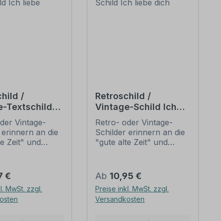
hild /
Retroschild /
e-Textschild
Vintage-Schild Ich
be Angeln
liebe dich
der Vintage-
Retro- oder Vintage-
 erinnern an die
Schilder erinnern an die
te Zeit" und
"gute alte Zeit" und
 sich mit ihrem
erfreuen sich mit ihrem
ischen Aussehen
nostalgischen Aussehen
eliebheit. Sind
großer Beliebheit. Sind
er Preis:
Regulärer Preis:
7 €
Ab
10,95 €
hilder im Original
diese Schilder im Original
l. MwSt. zzgl.
Preise inkl. MwSt. zzgl.
wer und häufig
nur schwer und häufig
osten
Versandkosten
horrenden Preise
nur zu horrenden Preise
mmen, bieten
zu bekommen, bieten