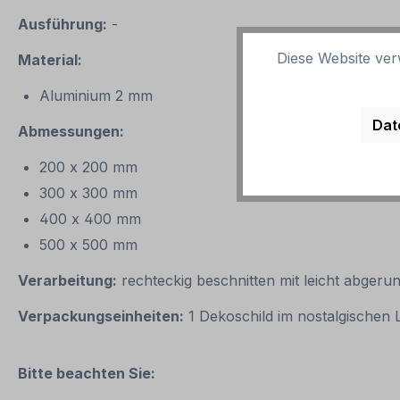
Ausführung:
-
Diese Website ver
Material:
Aluminium 2 mm
Dat
Abmessungen:
200 x 200 mm
300 x 300 mm
400 x 400 mm
500 x 500 mm
Verarbeitung:
rechteckig beschnitten mit leicht abgeru
Verpackungseinheiten:
1 Dekoschild im nostalgischen
Bitte beachten Sie: