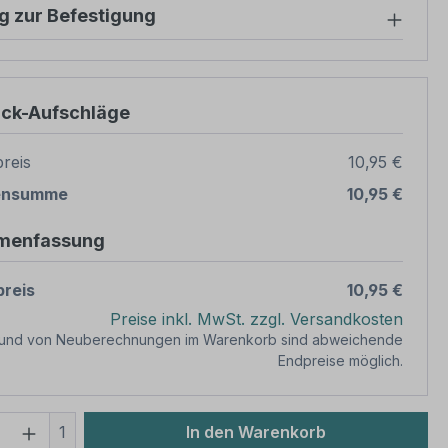
g zur Befestigung
ück-Aufschläge
reis
10,95 €
ensumme
10,95 €
menfassung
reis
10,95 €
Preise inkl. MwSt. zzgl. Versandkosten
rund von Neuberechnungen im Warenkorb sind abweichende
Endpreise möglich.
 Anzahl: Gib den gewünschten Wert ein 
1
In den Warenkorb