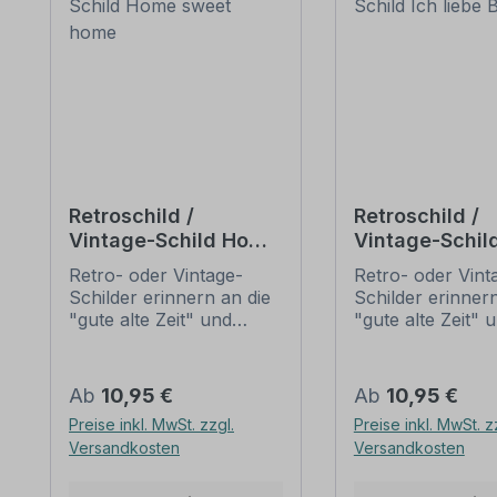
Retroschild /
Retroschild /
Vintage-Schild Home
Vintage-Schild
sweet home
liebe Boule
Retro- oder Vintage-
Retro- oder Vint
Schilder erinnern an die
Schilder erinnern
"gute alte Zeit" und
"gute alte Zeit" 
erfreuen sich mit ihrem
erfreuen sich mi
nostalgischen Aussehen
nostalgischen A
großer Beliebheit. Sind
großer Beliebheit
Regulärer Preis:
Regulärer Preis:
Ab
10,95 €
Ab
10,95 €
diese Schilder im Original
diese Schilder im
Preise inkl. MwSt. zzgl.
Preise inkl. MwSt. z
nur schwer und häufig
nur schwer und 
Versandkosten
Versandkosten
nur zu horrenden Preise
nur zu horrende
zu bekommen, bieten
zu bekommen, b