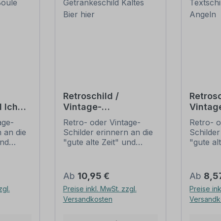
Retroschild /
Retrosc
 Ich
Vintage-
Vintag
Getränkeschild
Ich lie
age-
Retro- oder Vintage-
Retro- o
Kaltes Bier hier
 an die
Schilder erinnern an die
Schilder
und
"gute alte Zeit" und
"gute al
t ihrem
erfreuen sich mit ihrem
erfreuen
ussehen
nostalgischen Aussehen
nostalg
. Sind
großer Beliebheit. Sind
großer B
Regulärer Preis:
Regulär
Ab
10,95 €
Ab
8,5
 Original
diese Schilder im Original
diese Sc
zgl.
Preise inkl. MwSt. zzgl.
Preise ink
häufig
nur schwer und häufig
nur sch
Versandkosten
Versandk
n Preise
nur zu horrenden Preise
nur zu 
ieten
zu bekommen, bieten
zu beko