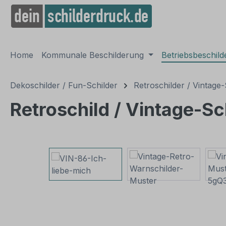
springen
Zur Hauptnavigation springen
Home
Kommunale Beschilderung
Betriebsbeschil
Dekoschilder / Fun-Schilder
Retroschilder / Vintage-
Retroschild / Vintage-Sch
Bildergalerie überspringen