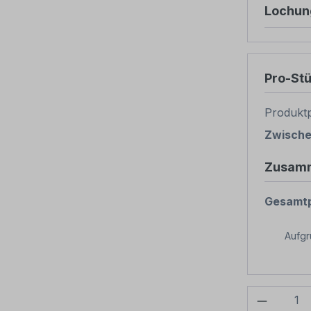
Lochun
Pro-St
Produktp
Zwisch
Zusam
Gesamtp
Aufg
Produkt