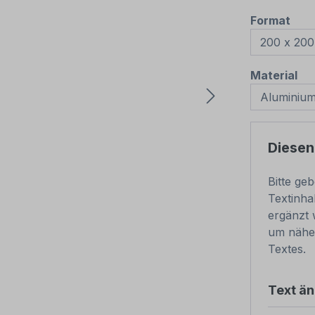
aus
Format
au
Material
Diesen
Bitte ge
Textinha
ergänzt 
um nähe
Textes.
Text ä