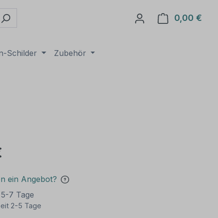
0,00 €
Ware
n-Schilder
Zubehör
€
en ein Angebot?
t 5-7 Tage
eit 2-5 Tage