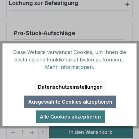
Lochung zur Befestigung
Pro-Stück-Aufschläge
Produktpreis
10,95 €
Diese Website verwendet Cookies, um Ihnen die
Zwischensumme
10,95 €
bestmögliche Funktionalität bieten zu können...
Mehr Informationen
.
Zusammenfassung
Datenschutzeinstellungen
Gesamtpreis
10,95 €
Preise inkl. MwSt. zzgl. Versandkosten
Ausgewählte Cookies akzeptieren
Aufgrund von Neuberechnungen im Warenkorb sind
abweichende Endpreise möglich.
Alle Cookies akzeptieren
Produkt Anzahl: Gib den gewünschten We
1
In den Warenkorb