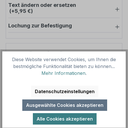
Text ändern oder ersetzen
(+5,95 €)
Lochung zur Befestigung
Pro-Stück-Aufschläge
Diese Website verwendet Cookies, um Ihnen die
bestmögliche Funktionalität bieten zu können...
Produktpreis
12,50 €
Mehr Informationen
.
Zwischensumme
12,50 €
Zusammenfassung
Datenschutzeinstellungen
Gesamtpreis
12,50 €
Ausgewählte Cookies akzeptieren
Preise inkl. MwSt. zzgl. Versandkosten
Aufgrund von Neuberechnungen im Warenkorb sind
Alle Cookies akzeptieren
abweichende Endpreise möglich.