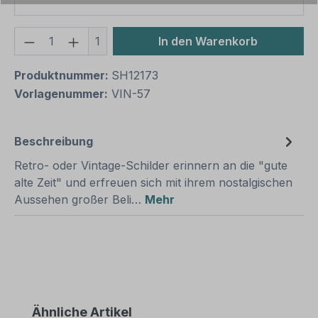
Produkt Anzahl: Gib den gewünschten We
1
In den Warenkorb
Produktnummer:
SH12173
Vorlagenummer:
VIN-57
Beschreibung
Retro- oder Vintage-Schilder erinnern an die "gute
alte Zeit" und erfreuen sich mit ihrem nostalgischen
Aussehen großer Beli…
Mehr
Produktgalerie überspringen
Ähnliche Artikel