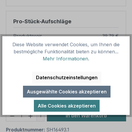
Pro-Stück-Aufschläge
Produktpreis
39,79 €
Diese Website verwendet Cookies, um Ihnen die
Zwischensumme
39,79 €
bestmögliche Funktionalität bieten zu können...
Mehr Informationen
.
Zusammenfassung
Gesamtpreis
39,79 €
Datenschutzeinstellungen
Preise inkl. MwSt. zzgl. Versandkosten
Aufgrund von Neuberechnungen im Warenkorb sind
Ausgewählte Cookies akzeptieren
abweichende Endpreise möglich.
Alle Cookies akzeptieren
Produkt Anzahl: Gib den gewünschten We
1
In den Warenkorb
Produktnummer:
SH16493.1