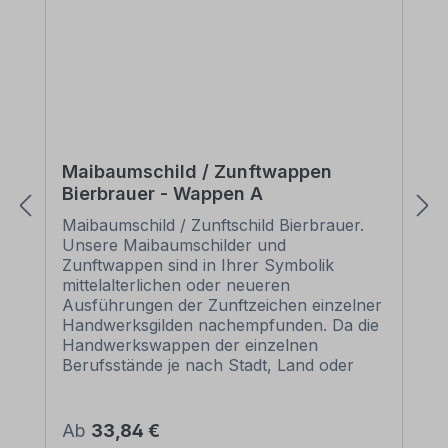
Maibaumschild / Zunftwappen
Bierbrauer - Wappen A
Maibaumschild / Zunftschild Bierbrauer.
Unsere Maibaumschilder und
Zunftwappen sind in Ihrer Symbolik
mittelalterlichen oder neueren
Ausführungen der Zunftzeichen einzelner
Handwerksgilden nachempfunden. Da die
Handwerkswappen der einzelnen
Berufsstände je nach Stadt, Land oder
Zeitepoche stark variieren können, haben
wir uns bei der grafischen Umsetzung auf
allgemein gebräuchliche Abbildungen der
Regulärer Preis:
Ab
33,84 €
Werkzeuge und