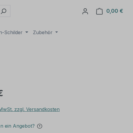
0,00 €
Ware
n-Schilder
Zubehör
€
. MwSt. zzgl. Versandkosten
en ein Angebot?