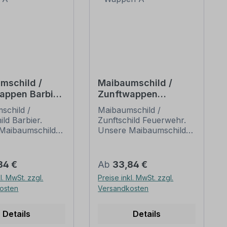
mschild /
Maibaumschild /
appen Barbier
Zunftwappen
en A
Feuerwehr - Wappen
schild /
Maibaumschild /
A
ild Barbier.
Zunftschild Feuerwehr.
Maibaumschilder
Unsere Maibaumschilder
ftwappen sind in
und Zunftwappen sind in
ymbolik
Ihrer Symbolik
terlichen oder
mittelalterlichen oder
er Preis:
Regulärer Preis:
84 €
Ab
33,84 €
 Ausführungen
neueren Ausführungen
l. MwSt. zzgl.
Preise inkl. MwSt. zzgl.
ftzeichen
der Zunftzeichen
osten
Versandkosten
r
einzelner
ksgilden
Handwerksgilden
funden. Da die
nachempfunden. Da die
Details
Details
rkswappen der
Handwerkswappen der