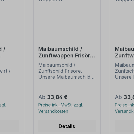
 /
Maibaumschild /
Maibau
Zunftwappen Frisör -
Zunftw
er -
Wappen A
- Wapp
Maibaumschild /
Maibaum
irt /
Zunftschild Frisöre.
Zunftsch
Unsere Maibaumschilder
Unsere 
 und
und Zunftwappen sind in
und Zun
d in
Ihrer Symbolik
Ihrer S
mittelalterlichen oder
mittelal
Regulärer Preis:
Regulär
Ab
33,84 €
Ab
33,
 oder
neueren Ausführungen
neueren
zgl.
Preise inkl. MwSt. zzgl.
Preise ink
rungen
der Zunftzeichen
der Zun
Versandkosten
Versandk
einzelner
einzelne
Handwerksgilden
Handwer
n
nachempfunden. Da die
nachemp
Details
 Da die
Handwerkswappen der
Handwe