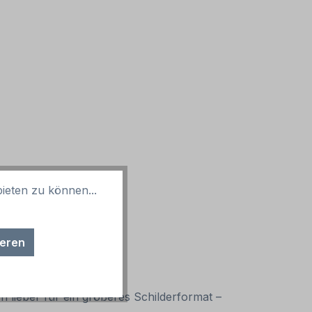
ieten zu können...
ieren
ch lieber für ein größeres Schilderformat –