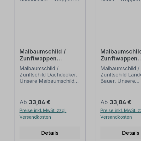
Maibaumschild /
Maibaumschild
Zunftwappen
Zunftwappen
Dachdecker -
Landwirt - Bau
Maibaumschild /
Maibaumschild /
Wappen A
Wappen A
Zunftschild Dachdecker.
Zunftschild Landw
Unsere Maibaumschilder
Bauer. Unsere
und Zunftwappen sind in
Maibaumschilder
Ihrer Symbolik
Zunftwappen sin
mittelalterlichen oder
Ihrer Symbolik
Regulärer Preis:
Regulärer Preis:
Ab
33,84 €
Ab
33,84 €
neueren Ausführungen
mittelalterlichen
Preise inkl. MwSt. zzgl.
Preise inkl. MwSt. z
der Zunftzeichen
neueren Ausfüh
Versandkosten
Versandkosten
einzelner
der Zunftzeichen
Handwerksgilden
einzelner
nachempfunden. Da die
Handwerksgilde
Details
Details
Handwerkswappen der
nachempfunden.