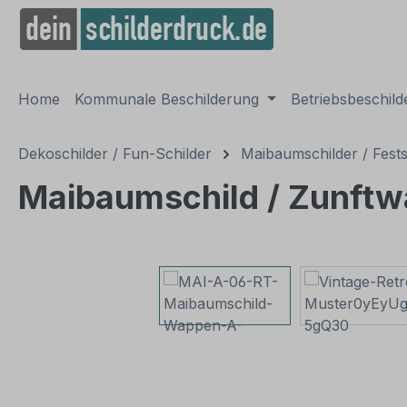
springen
Zur Hauptnavigation springen
Home
Kommunale Beschilderung
Betriebsbeschil
Dekoschilder / Fun-Schilder
Maibaumschilder / Fests
Maibaumschild / Zunftw
Bildergalerie überspringen