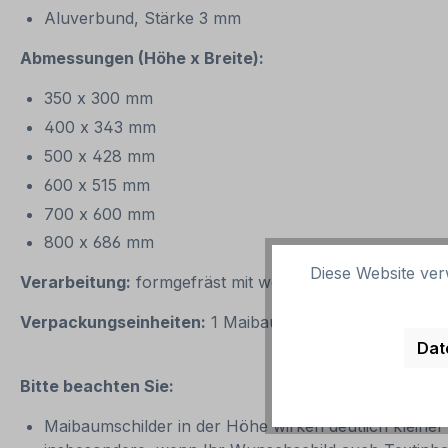
Aluverbund, Stärke 3 mm
Abmessungen (Höhe x Breite):
350 x 300 mm
400 x 343 mm
500 x 428 mm
600 x 515 mm
700 x 600 mm
800 x 686 mm
Diese Website ver
Verarbeitung:
formgefräst mit weißem Rand gemäß der 
Verpackungseinheiten:
1 Maibaumschild
Dat
Bitte beachten Sie:
Maibaumschilder in der Höhe wirken deutlich kleiner a