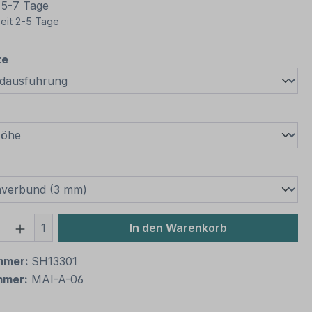
t 5-7 Tage
eit 2-5 Tage
auswählen
te
wählen
swählen
 Anzahl: Gib den gewünschten Wert ein 
1
In den Warenkorb
mmer:
SH13301
mmer:
MAI-A-06