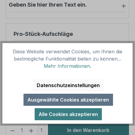
Geben Sie hier Ihren Text ein.
Pro-Stück-Aufschläge
Produktpreis
39,79 €
Diese Website verwendet Cookies, um Ihnen die
Zwischensumme
39,79 €
bestmögliche Funktionalität bieten zu können...
Mehr Informationen
.
Zusammenfassung
Datenschutzeinstellungen
Gesamtpreis
39,79 €
Preise inkl. MwSt. zzgl. Versandkosten
Ausgewählte Cookies akzeptieren
Aufgrund von Neuberechnungen im Warenkorb sind
abweichende Endpreise möglich.
Alle Cookies akzeptieren
Produkt Anzahl: Gib den gewünschten We
1
In den Warenkorb