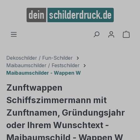
alt springen
Ware
Dekoschilder / Fun-Schilder
Maibaumschilder / Festschilder
Maibaumschilder - Wappen W
Zunftwappen
Schiffszimmermann mit
Zunftnamen, Gründungsjahr
oder Ihrem Wunschtext -
Maibaumschild - Wappen W