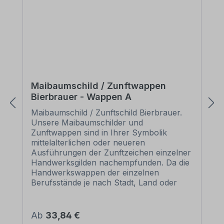
Maibaumschild / Zunftwappen
Bierbrauer - Wappen A
Maibaumschild / Zunftschild Bierbrauer.
Unsere Maibaumschilder und
Zunftwappen sind in Ihrer Symbolik
mittelalterlichen oder neueren
Ausführungen der Zunftzeichen einzelner
Handwerksgilden nachempfunden. Da die
Handwerkswappen der einzelnen
Berufsstände je nach Stadt, Land oder
Zeitepoche stark variieren können, haben
wir uns bei der grafischen Umsetzung auf
allgemein gebräuchliche Abbildungen der
Regulärer Preis:
Ab
33,84 €
Werkzeuge und