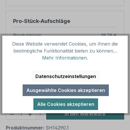
Pro-Stück-Aufschläge
Produktpreis
39,79 €
Diese Website verwendet Cookies, um Ihnen die
Zwischensumme
39,79 €
bestmögliche Funktionalität bieten zu können...
Mehr Informationen
.
Zusammenfassung
Gesamtpreis
39,79 €
Datenschutzeinstellungen
Preise inkl. MwSt. zzgl. Versandkosten
Aufgrund von Neuberechnungen im Warenkorb sind
Ausgewählte Cookies akzeptieren
abweichende Endpreise möglich.
Alle Cookies akzeptieren
Produkt Anzahl: Gib den gewünschten We
1
In den Warenkorb
Produktnummer:
SH14290.1