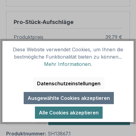
Pro-Stück-Aufschläge
Produktpreis
39,79 €
Zwischensumme
39,79 €
Diese Website verwendet Cookies, um Ihnen die
bestmögliche Funktionalität bieten zu können...
Zusammenfassung
Mehr Informationen
.
Gesamtpreis
39,79 €
Datenschutzeinstellungen
Preise inkl. MwSt. zzgl. Versandkosten
Aufgrund von Neuberechnungen im Warenkorb sind
abweichende Endpreise möglich.
Ausgewählte Cookies akzeptieren
Alle Cookies akzeptieren
Produkt Anzahl: Gib den gewünschten We
1
In den Warenkorb
Produktnummer:
SH13867.1