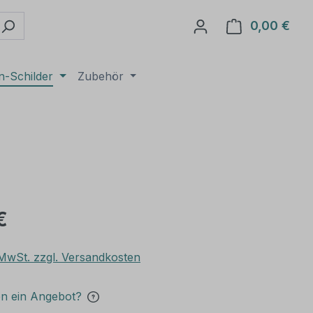
0,00 €
Ware
n-Schilder
Zubehör
€
. MwSt. zzgl. Versandkosten
en ein Angebot?