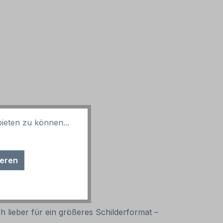
ieten zu können...
ieren
ch lieber für ein größeres Schilderformat –