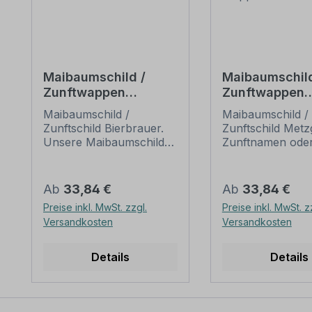
Maibaumschild /
Maibaumschild
Zunftwappen
Zunftwappen
Bierbrauer - Wappen
Metzger mit
Maibaumschild /
Maibaumschild /
A
Zunftnamen o
Zunftschild Bierbrauer.
Zunftschild Metz
Ihrem Wunscht
Unsere Maibaumschilder
Zunftnamen ode
Wappen B
und Zunftwappen sind in
Wunschtext. Un
Ihrer Symbolik
Maibaumschilder
mittelalterlichen oder
Zunftwappen sin
Regulärer Preis:
Regulärer Preis:
Ab
33,84 €
Ab
33,84 €
neueren Ausführungen
Ihrer Symbolik
Preise inkl. MwSt. zzgl.
Preise inkl. MwSt. z
der Zunftzeichen
mittelalterlichen
Versandkosten
Versandkosten
einzelner
neueren Ausfüh
Handwerksgilden
der Zunftzeichen
nachempfunden. Da die
einzelner
Details
Details
Handwerkswappen der
Handwerksgilde
einzelnen Berufsstände
nachempfunden.
je nach Stadt, Land oder
Handwerkswapp
Zeitepoche stark
einzelnen Beruf