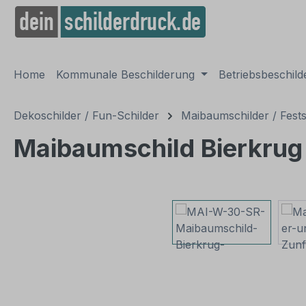
springen
Zur Hauptnavigation springen
Home
Kommunale Beschilderung
Betriebsbeschil
Dekoschilder / Fun-Schilder
Maibaumschilder / Fests
Maibaumschild Bierkru
Bildergalerie überspringen