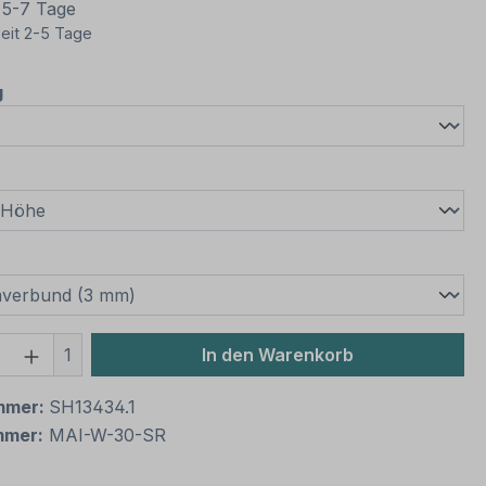
t 5-7 Tage
eit 2-5 Tage
auswählen
g
wählen
swählen
 Anzahl: Gib den gewünschten Wert ein 
1
In den Warenkorb
mmer:
SH13434.1
mmer:
MAI-W-30-SR