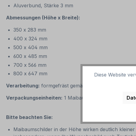
Aluverbund, Stärke 3 mm
Abmessungen (Höhe x Breite):
350 x 283 mm
400 x 324 mm
500 x 404 mm
600 x 485 mm
700 x 566 mm
800 x 647 mm
Diese Website ver
Verarbeitung:
formgefräst gemäß der Artikelabbildung
Dat
Verpackungseinheiten:
1 Maibaumschild
Bitte beachten Sie:
Maibaumschilder in der Höhe wirken deutlich kleiner a