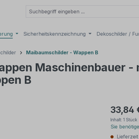
derung
Sicherheitskennzeichnung
Dekoschilder / Fu
childer
Maibaumschilder - Wappen B
appen Maschinenbauer - 
ppen B
33,84 
Inhalt:
1 Stück
Sie benötig
Lieferzei