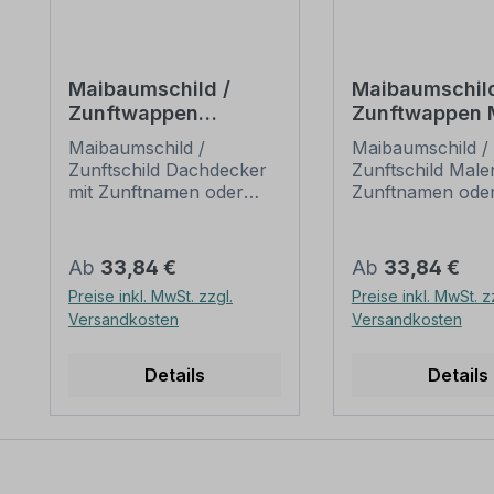
Maibaumschild /
Maibaumschild
Zunftwappen
Zunftwappen 
Dachdecker mit
mit Zunftname
Maibaumschild /
Maibaumschild /
Zunftnamen oder
Ihrem Wunscht
Zunftschild Dachdecker
Zunftschild Maler
Ihrem Wunschtext -
Wappen B
mit Zunftnamen oder
Zunftnamen ode
Wappen B
Ihrem Wunschtext.
Wunschtext. Un
Unsere Maibaumschilder
Maibaumschilder
und Zunftwappen sind in
Zunftwappen sin
Regulärer Preis:
Regulärer Preis:
Ab
33,84 €
Ab
33,84 €
Ihrer Symbolik
Ihrer Symbolik
Preise inkl. MwSt. zzgl.
Preise inkl. MwSt. z
mittelalterlichen oder
mittelalterlichen
Versandkosten
Versandkosten
neueren Ausführungen
neueren Ausfüh
der Zunftzeichen
der Zunftzeichen
einzelner
einzelner
Details
Details
Handwerksgilden
Handwerksgilde
nachempfunden. Da die
nachempfunden.
Handwerkswappen der
Handwerkswapp
einzelnen Berufsstände
einzelnen Beruf
je nach Stadt, Land oder
je nach Stadt, L