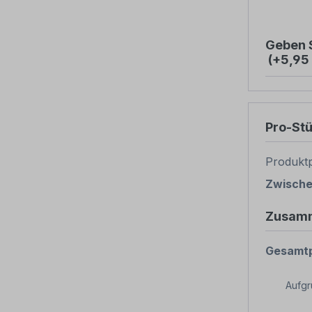
Geben S
(+5,95
Pro-St
Produktp
Zwisch
Zusam
Gesamtp
Aufg