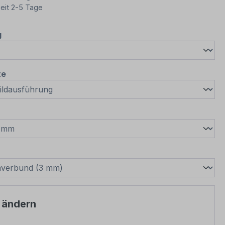
eit 2-5 Tage
auswählen
g
auswählen
te
wählen
swählen
l ändern