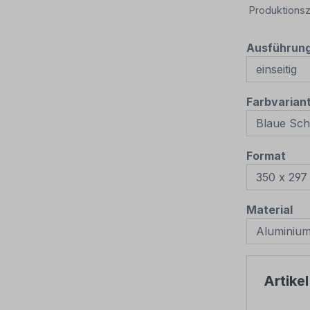
Produktionsz
Ausführun
Farbvarian
aus
Format
au
Material
Artike