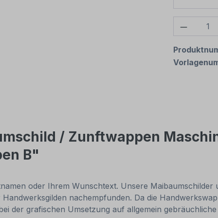
Produkt
Produktnu
Vorlagenu
umschild / Zunftwappen Maschi
pen B"
tnamen oder Ihrem Wunschtext. Unsere Maibaumschilder und
r Handwerksgilden nachempfunden. Da die Handwerkswappe
 bei der grafischen Umsetzung auf allgemein gebräuchlic