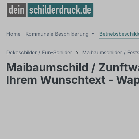
springen
Zur Hauptnavigation springen
Home
Kommunale Beschilderung
Betriebsbeschil
Dekoschilder / Fun-Schilder
Maibaumschilder / Fests
Maibaumschild / Zunftw
Ihrem Wunschtext - Wa
Bildergalerie überspringen