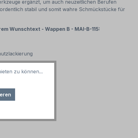
rkzeuge ergänzt, um auch neuzeitlichen Berufen
ordentlich stabil und somit wahre Schmückstücke für
rem Wunschtext - Wappen B - MAI-B-115:
Schutzlackierung
ieten zu können...
ieren