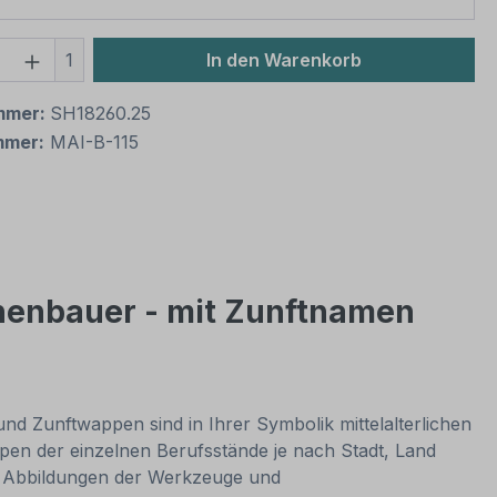
 Anzahl: Gib den gewünschten Wert ein 
1
In den Warenkorb
mmer:
SH18260.25
mmer:
MAI-B-115
nenbauer - mit Zunftnamen
 Zunftwappen sind in Ihrer Symbolik mittelalterlichen
n der einzelnen Berufsstände je nach Stadt, Land
he Abbildungen der Werkzeuge und