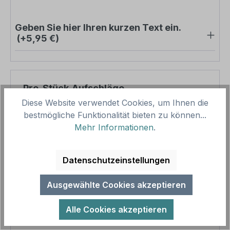
Geben Sie hier Ihren kurzen Text ein.
(+5,95 €)
Pro-Stück-Aufschläge
Diese Website verwendet Cookies, um Ihnen die
Produktpreis
33,84 €
bestmögliche Funktionalität bieten zu können...
Mehr Informationen
.
Zwischensumme
33,84 €
Zusammenfassung
Datenschutzeinstellungen
Gesamtpreis
33,84 €
Ausgewählte Cookies akzeptieren
Preise inkl. MwSt. zzgl. Versandkosten
Aufgrund von Neuberechnungen im Warenkorb sind
Alle Cookies akzeptieren
abweichende Endpreise möglich.