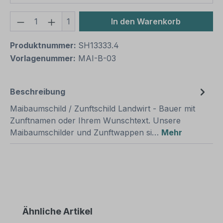
Produkt Anzahl: Gib den gewünschten We
1
In den Warenkorb
Produktnummer:
SH13333.4
Vorlagenummer:
MAI-B-03
Beschreibung
Maibaumschild / Zunftschild Landwirt - Bauer mit
Zunftnamen oder Ihrem Wunschtext. Unsere
Maibaumschilder und Zunftwappen si…
Mehr
Produktgalerie überspringen
Ähnliche Artikel