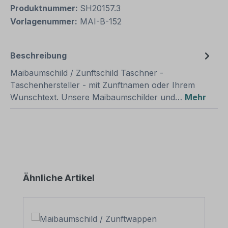
Produktnummer:
SH20157.3
Vorlagenummer:
MAI-B-152
Beschreibung
Maibaumschild / Zunftschild Täschner -
Taschenhersteller - mit Zunftnamen oder Ihrem
Wunschtext. Unsere Maibaumschilder und…
Mehr
Produktgalerie überspringen
Ähnliche Artikel