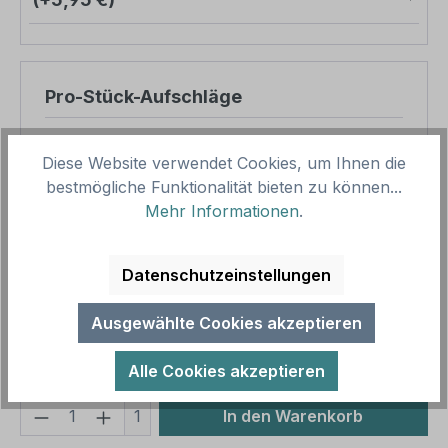
Pro-Stück-Aufschläge
Produktpreis
33,84 €
Diese Website verwendet Cookies, um Ihnen die
Zwischensumme
33,84 €
bestmögliche Funktionalität bieten zu können...
Mehr Informationen
.
Zusammenfassung
Gesamtpreis
33,84 €
Datenschutzeinstellungen
Preise inkl. MwSt. zzgl. Versandkosten
Ausgewählte Cookies akzeptieren
Aufgrund von Neuberechnungen im Warenkorb sind
abweichende Endpreise möglich.
Alle Cookies akzeptieren
Produkt Anzahl: Gib den gewünschten We
1
In den Warenkorb