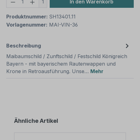
Produkt Anzahl: Gib den gewünschten We
1
In den Warenkorb
Produktnummer:
SH13401.11
Vorlagenummer:
MAI-VIN-36
Beschreibung
Maibaumschild / Zunftschild / Festschild Königreich
Bayern - mit bayerischem Rautenwappen und
Krone in Retroausführung. Unse…
Mehr
Produktgalerie überspringen
Ähnliche Artikel