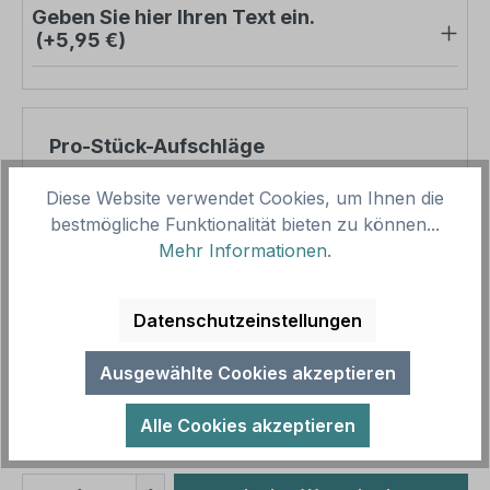
Geben Sie hier Ihren Text ein.
(+5,95 €)
Pro-Stück-Aufschläge
Diese Website verwendet Cookies, um Ihnen die
Produktpreis
32,76 €
bestmögliche Funktionalität bieten zu können...
Zwischensumme
32,76 €
Mehr Informationen
.
Zusammenfassung
Datenschutzeinstellungen
Gesamtpreis
32,76 €
Preise inkl. MwSt. zzgl. Versandkosten
Ausgewählte Cookies akzeptieren
Aufgrund von Neuberechnungen im Warenkorb sind
abweichende Endpreise möglich.
Alle Cookies akzeptieren