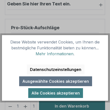
Geben Sie hier Ihren Text ein.
Pro-Stück-Aufschläge
Produktpreis
38,71 €
Diese Website verwendet Cookies, um Ihnen die
Zwischensumme
38,71 €
bestmögliche Funktionalität bieten zu können...
Mehr Informationen
.
Zusammenfassung
Datenschutzeinstellungen
Gesamtpreis
38,71 €
Preise inkl. MwSt. zzgl. Versandkosten
Ausgewählte Cookies akzeptieren
Aufgrund von Neuberechnungen im Warenkorb sind
abweichende Endpreise möglich.
Alle Cookies akzeptieren
Produkt Anzahl: Gib den gewünschten We
1
In den Warenkorb