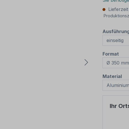
Sie benötig
Lieferzei
Produktionsz
Ausführun
aus
Format
au
Material
Ihr Or