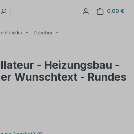
0,00 €
Ware
n-Schilder
Zubehör
llateur - Heizungsbau -
der Wunschtext - Rundes
€