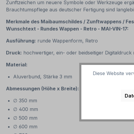
Zunftzeichen um neuere Symbole oder Werkzeuge ergän
Brauchtumspflege aus deutscher Fertigung sind langle
Merkmale des Maibaumschildes / Zunftwappens /
Fes
Wunschtext - Rundes Wappen - Retro - MAI-VIN-17:
Ausführung:
runde Wappenform, Retro
Druck:
hochwertiger, ein- oder beidseitiger Digitaldruc
Material:
Diese Website ver
Aluverbund, Stärke 3 mm
Abmessungen (Höhe x Breite):
Dat
∅ 350 mm
∅ 400 mm
∅ 500 mm
∅ 600 mm