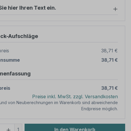
ie hier Ihren Text ein.
ück-Aufschläge
reis
38,71 €
ensumme
38,71 €
menfassung
reis
38,71 €
Preise inkl. MwSt. zzgl. Versandkosten
rund von Neuberechnungen im Warenkorb sind abweichende
Endpreise möglich.
 Anzahl: Gib den gewünschten Wert ein 
1
In den Warenkorb