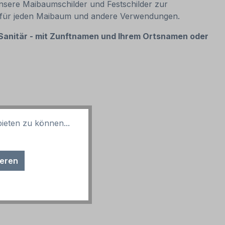
sere Maibaumschilder und Festschilder zur
cke für jeden Maibaum und andere Verwendungen.
 Sanitär - mit Zunftnamen und Ihrem Ortsnamen oder
ieten zu können...
ieren