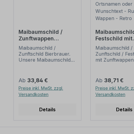
Maibaumschild /
Maibaumschild
Zunftwappen
Festschild mit
Bierbrauer - Wappen
Zunftwappen
Maibaumschild /
Maibaumschild /
A
Dachdecker - 
Zunftschild Bierbrauer.
Zunftschild / Fes
Zunftnamen u
Unsere Maibaumschilder
mit Zunftwappen
Ihrem Ortsna
und Zunftwappen sind in
Dachdecker - mi
oder Wunschte
Ihrer Symbolik
Zunftnamen und
mittelalterlichen oder
Rundes Wappe
Ortsnamen oder
Regulärer Preis:
Regulärer Preis:
Ab
33,84 €
Ab
38,71 €
neueren Ausführungen
Wunschtext in
Retro
Preise inkl. MwSt. zzgl.
Preise inkl. MwSt. z
der Zunftzeichen
Retroausführung
Versandkosten
Versandkosten
einzelner
Unsere Maibaum
Handwerksgilden
und Zunftwappen
nachempfunden. Da die
Ihrer Symbolik
Details
Details
Handwerkswappen der
mittelalterlichen
einzelnen Berufsstände
neueren Ausfüh
je nach Stadt, Land oder
der Zunftzeichen
Zeitepoche stark
einzelner