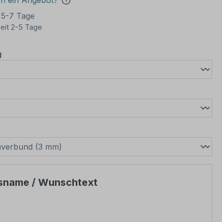
en ein Angebot?
t 5-7 Tage
eit 2-5 Tage
auswählen
g
wählen
swählen
tsname / Wunschtext