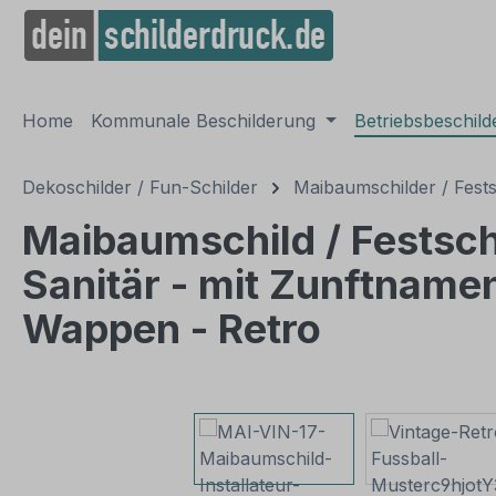
springen
Zur Hauptnavigation springen
Home
Kommunale Beschilderung
Betriebsbeschil
Dekoschilder / Fun-Schilder
Maibaumschilder / Fests
Maibaumschild / Festsch
Sanitär - mit Zunftnam
Wappen - Retro
Bildergalerie überspringen