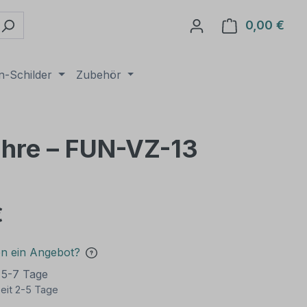
0,00 €
Ware
n-Schilder
Zubehör
ahre – FUN-VZ-13
€
en ein Angebot?
t 5-7 Tage
eit 2-5 Tage