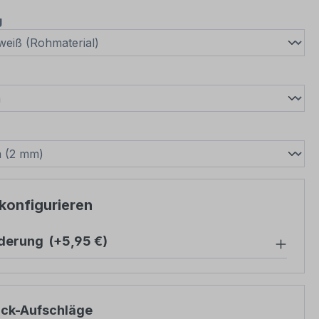
auswählen
g
wählen
swählen
 konfigurieren
nderung
(+5,95 €)
ück-Aufschläge