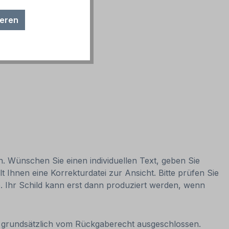
ieren
n. Wünschen Sie einen individuellen Text, geben Sie
t Ihnen eine Korrekturdatei zur Ansicht. Bitte prüfen Sie
be. Ihr Schild kann erst dann produziert werden, wenn
it grundsätzlich vom Rückgaberecht ausgeschlossen.