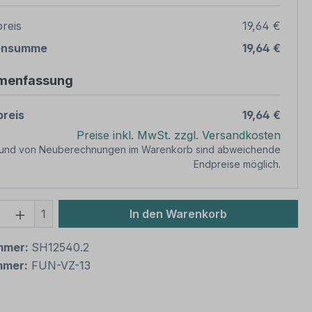
reis
19,64 €
ensumme
19,64 €
menfassung
reis
19,64 €
Preise inkl. MwSt. zzgl. Versandkosten
rund von Neuberechnungen im Warenkorb sind abweichende
Endpreise möglich.
 Anzahl: Gib den gewünschten Wert ein 
1
In den Warenkorb
mmer:
SH12540.2
mmer:
FUN-VZ-13