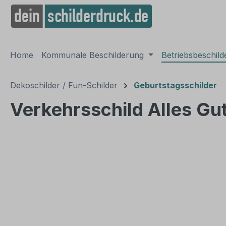
springen
Zur Hauptnavigation springen
Home
Kommunale Beschilderung
Betriebsbeschil
Dekoschilder / Fun-Schilder
Geburtstagsschilder
Verkehrsschild Alles Gu
Bildergalerie überspringen