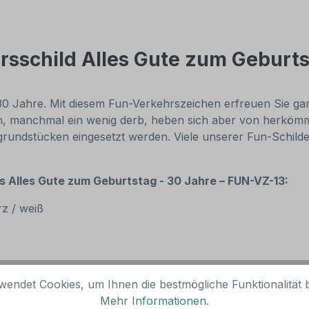
sschild Alles Gute zum Geburts
 30 Jahre. Mit diesem Fun-Verkehrszeichen erfreuen Sie ga
len, manchmal ein wenig derb, heben sich aber von herkömm
ndstücken eingesetzt werden. Viele unserer Fun-Schilder 
 Alles Gute zum Geburtstag - 30 Jahre – FUN-VZ-13:
z / weiß
wendet Cookies, um Ihnen die bestmögliche Funktionalität b
Mehr Informationen
.