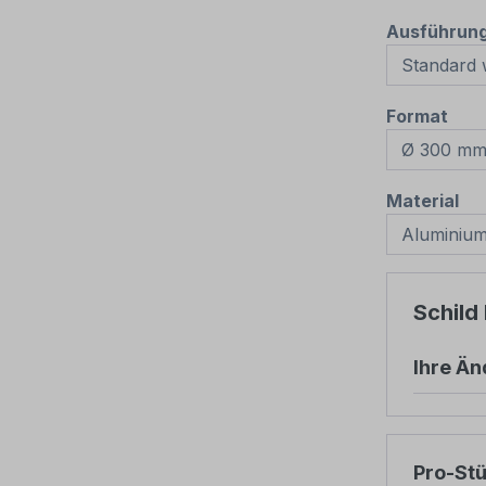
Ausführun
aus
Format
au
Material
Schild
Ihre Ä
Pro-St