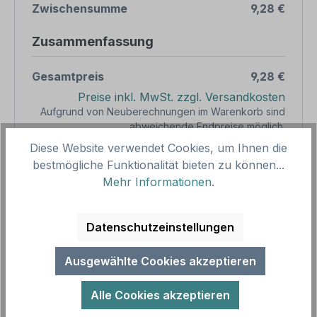
Zwischensumme
9,28 €
Zusammenfassung
Gesamtpreis
9,28 €
Preise inkl. MwSt. zzgl. Versandkosten
Aufgrund von Neuberechnungen im Warenkorb sind
abweichende Endpreise möglich.
Diese Website verwendet Cookies, um Ihnen die
bestmögliche Funktionalität bieten zu können...
Produkt Anzahl: Gib den gewünschten We
1
In den Warenkorb
Mehr Informationen
.
Produktnummer:
SH12377
Datenschutzeinstellungen
Vorlagenummer:
FUN-G-01
Ausgewählte Cookies akzeptieren
Beschreibung
Alle Cookies akzeptieren
Originelles Geburtstagsschild - VIP - 18 Jahre.