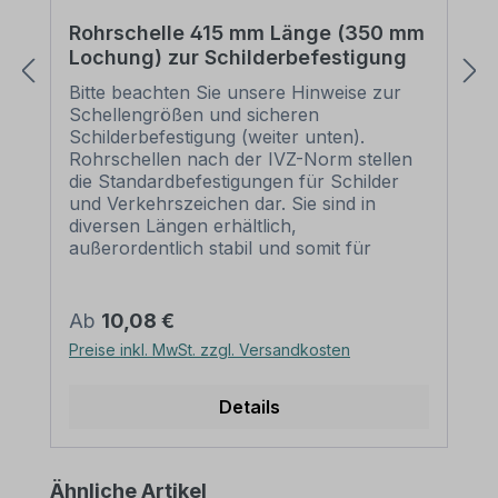
Rohrschelle 415 mm Länge (350 mm
Lochung) zur Schilderbefestigung
Bitte beachten Sie unsere Hinweise zur
Schellengrößen und sicheren
Schilderbefestigung (weiter unten).
Rohrschellen nach der IVZ-Norm stellen
die Standardbefestigungen für Schilder
und Verkehrszeichen dar. Sie sind in
diversen Längen erhältlich,
außerordentlich stabil und somit für
dauerhafte Befestigungen von
Aluminiumschildern bestens geeignet. Für
eine sichere Befestigung von Schildern mit
Regulärer Preis:
Ab
10,08 €
einer Höhe über 200 mm werden zwei
Preise inkl. MwSt. zzgl. Versandkosten
Rohrschellen benötigt. Merkmale dieser
Rohrschelle zur Schilderbefestigung:
Norm: nach IVZ Material: Stahl,
Details
feuerverzinkt Ausführung: zweiteilig zum
Verschrauben Schellenlänge: ca. 415
mm Lochung zur
Produktgalerie überspringen
Ähnliche Artikel
Schilderbefestigung: Lochabstand 350