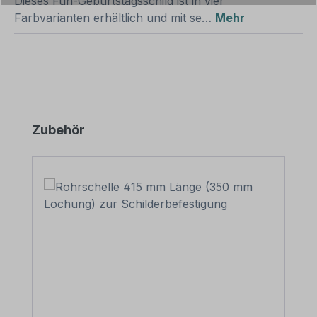
Dieses Fun-Geburtstagsschild ist in vier
Farbvarianten erhältlich und mit se…
Mehr
Produktgalerie überspringen
Zubehör