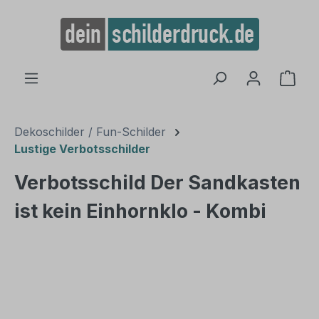
alt springen
Ware
Dekoschilder / Fun-Schilder
Lustige Verbotsschilder
Verbotsschild Der Sandkasten
ist kein Einhornklo - Kombi
Bildergalerie überspringen