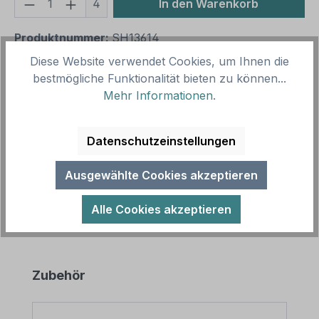
Produkt Anzahl: Gib den gewünschten We
4
In den Warenkorb
Produktnummer:
SH13614
Vorlagenummer:
VBT-94-K
Diese Website verwendet Cookies, um Ihnen die
bestmögliche Funktionalität bieten zu können...
Mehr Informationen
.
Beschreibung
Lustiges Verbotsschild Der Sandkasten ist kein
Datenschutzeinstellungen
Einhornklo - Kombi aus unserer Fun-Schild reihe
Merkmale des Verbotsschildes…
Mehr
Ausgewählte Cookies akzeptieren
Alle Cookies akzeptieren
Produktgalerie überspringen
Zubehör