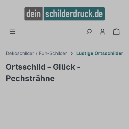
alt springen
Ware
Dekoschilder / Fun-Schilder
Lustige Ortsschilder
Ortsschild – Glück -
Pechsträhne
Bildergalerie überspringen