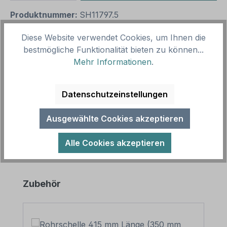
Produktnummer:
SH11797.5
Vorlagenummer:
VZ-OS-01
Diese Website verwendet Cookies, um Ihnen die
bestmögliche Funktionalität bieten zu können...
Beschreibung
Mehr Informationen
.
Ortsschild – Glück - Pechsträhne. Lustige
Ortsschilder bereichern jeden zu feiernden Anlass –
Datenschutzeinstellungen
als Hinweis an Fahrzeugen, in…
Mehr
Ausgewählte Cookies akzeptieren
Alle Cookies akzeptieren
Produktgalerie überspringen
Zubehör