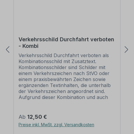
Verkehrsschild Durchfahrt verboten
- Kombi
Verkehrsschild Durchfahrt verboten als
Kombinationsschild mit Zusatztext.
Kombinationsschilder sind Schilder mit
einem Verkehrszeichen nach StVO oder
einem praxisbewährten Zeichen sowie
ergänzenden Textinhalten, die unterhalb
der Verkehrszeichen angeordnet sind.
Aufgrund dieser Kombination und auch
der Möglichkeit, bestehende Inhalte zu
verändern, erfüllen Kombinationsschilder
alle Anforderungen, um eine flexible,
Regulärer Preis:
Ab
12,50 €
individuelle Beschilderung sicherzustellen.
Preise inkl. MwSt. zzgl. Versandkosten
Wir führen zahlreiche
Kombinationsschilder für die betriebliche