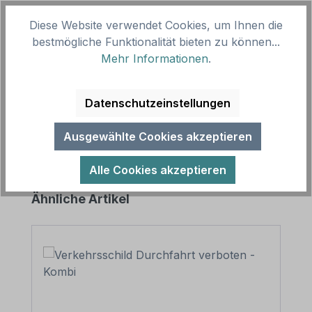
Diese Website verwendet Cookies, um Ihnen die
Beschreibung
bestmögliche Funktionalität bieten zu können...
Verkehrsschild / Verbotsschild Verbot für
Mehr Informationen
.
Kraftfahrzeuge mit einem zulässigen Gesamtgewicht
über 3,5 Tonnen - individuelle A…
Mehr
Datenschutzeinstellungen
Ausgewählte Cookies akzeptieren
Alle Cookies akzeptieren
Produktgalerie überspringen
Ähnliche Artikel