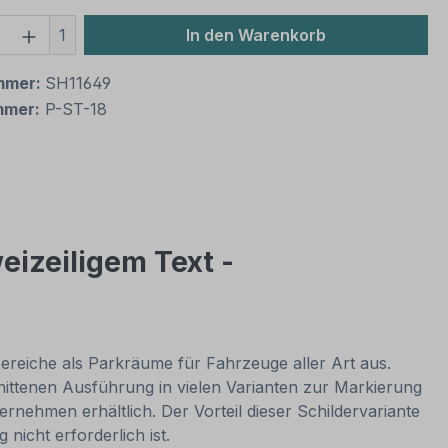
 Anzahl: Gib den gewünschten Wert ein 
1
In den Warenkorb
mmer:
SH11649
mmer:
P-ST-18
eizeiligem Text -
 Bereiche als Parkräume für Fahrzeuge aller Art aus.
nittenen Ausführung in vielen Varianten zur Markierung
ehmen erhältlich. Der Vorteil dieser Schildervariante
nicht erforderlich ist.