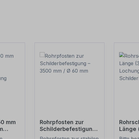
550 mm
Rohrpfosten zur
Rohrsc
m
Schilderbefestigung
Länge
– 3500 mm / Ø 60
Lochun
ie
Rohrpfosten zur stabilen
Bitte be