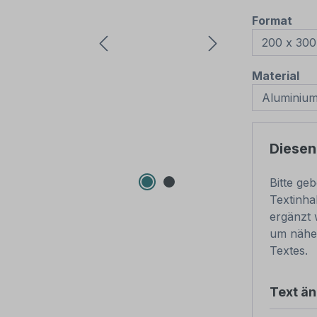
aus
Format
au
Material
Diesen
Bitte ge
Textinha
ergänzt 
um nähe
Textes.
Text ä