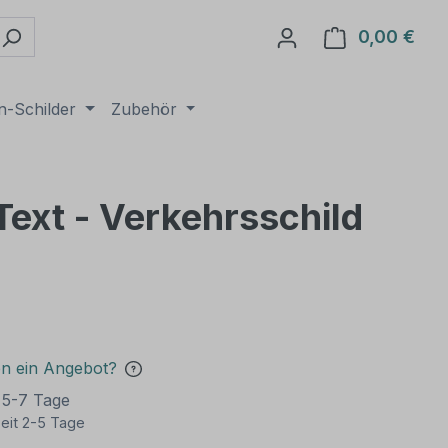
0,00 €
Ware
n-Schilder
Zubehör
 Text - Verkehrsschild
€
en ein Angebot?
t 5-7 Tage
eit 2-5 Tage