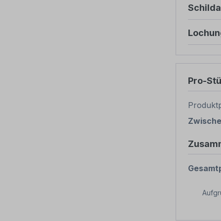
Schild
Lochun
Pro-St
Produktp
Zwisch
Zusam
Gesamtp
Aufg