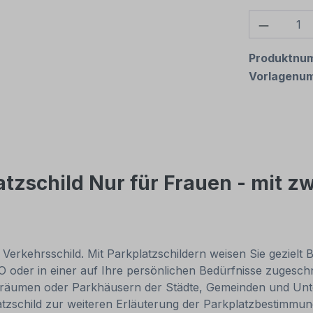
Produkt
Produktnu
Vorlagenu
zschild Nur für Frauen - mit zw
- Verkehrsschild. Mit Parkplatzschildern weisen Sie gezielt
O oder in einer auf Ihre persönlichen Bedürfnisse zugesch
räumen oder Parkhäusern der Städte, Gemeinden und Untern
atzschild zur weiteren Erläuterung der Parkplatzbestimmung 