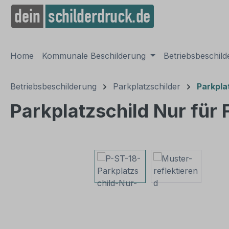
springen
Zur Hauptnavigation springen
Home
Kommunale Beschilderung
Betriebsbeschil
Betriebsbeschilderung
Parkplatzschilder
Parkpla
Parkplatzschild Nur für
Bildergalerie überspringen