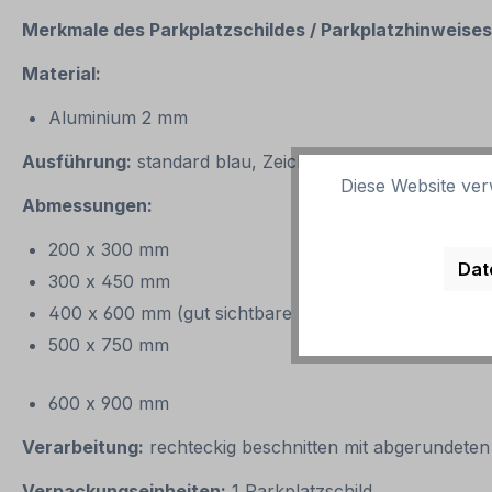
Merkmale des Parkplatzschildes / Parkplatzhinweise
Material:
Aluminium 2 mm
Ausführung:
standard blau, Zeichen und Text weiß. Alt
Diese Website ver
Abmessungen:
200 x 300 mm
Dat
300 x 450 mm
400 x 600 mm (gut sichtbare Standardgröße – wird
500 x 750 mm
600 x 900 mm
Verarbeitung:
rechteckig beschnitten mit abgerundeten
Verpackungseinheiten:
1 Parkplatzschild