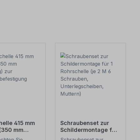
helle 415 mm
Schraubenset zur
 (350 mm
Schildermontage für
g) zur
1 Rohrschelle (je 2 M
achten Sie
Schraubenset zur