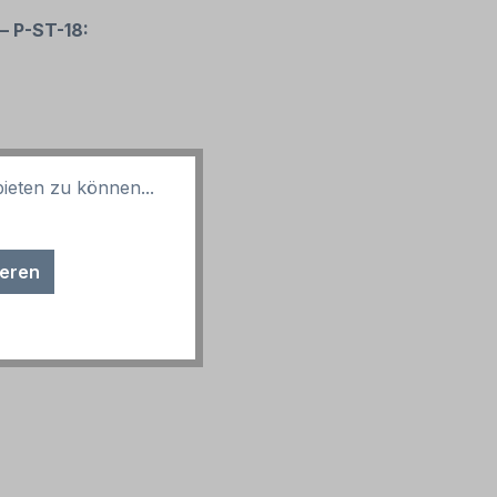
 – P-ST-18:
ieten zu können...
ieren