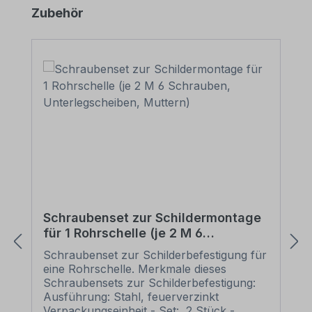
Produktgalerie überspringen
Zubehör
Schraubenset zur Schildermontage
für 1 Rohrschelle (je 2 M 6
Schrauben, Unterlegscheiben,
Schraubenset zur Schilderbefestigung für
Muttern)
eine Rohrschelle. Merkmale dieses
Schraubensets zur Schilderbefestigung:
Ausführung: Stahl, feuerverzinkt
Verpackungseinheit - Set: 2 Stück -