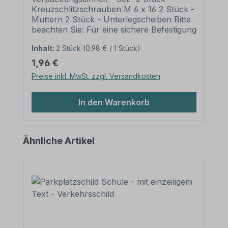
Kreuzschlitzschrauben M 6 x 16 2 Stück -
Muttern 2 Stück - Unterlegscheiben Bitte
beachten Sie: Für eine sichere Befestigung
von Schildern mit einer Höhe über 200
Inhalt:
2 Stück
(0,98 € / 1 Stück)
mm werden zwei Rohrschellen und somit
auch zwei Schraubensätze benötigt.
Regulärer Preis:
1,96 €
Preise inkl. MwSt. zzgl. Versandkosten
In den Warenkorb
Produktgalerie überspringen
Ähnliche Artikel