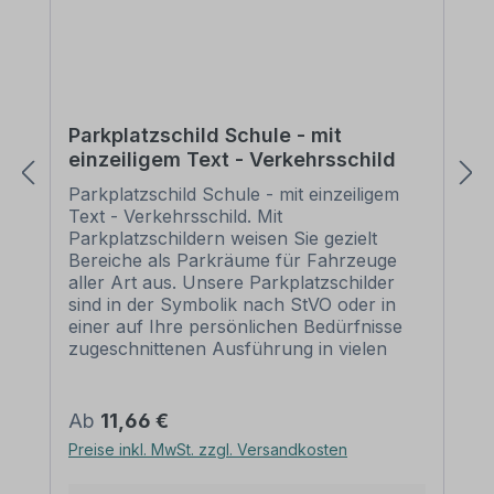
Parkplatzschild Schule - mit
einzeiligem Text - Verkehrsschild
Parkplatzschild Schule - mit einzeiligem
Text - Verkehrsschild. Mit
Parkplatzschildern weisen Sie gezielt
Bereiche als Parkräume für Fahrzeuge
aller Art aus. Unsere Parkplatzschilder
sind in der Symbolik nach StVO oder in
einer auf Ihre persönlichen Bedürfnisse
zugeschnittenen Ausführung in vielen
Varianten zur Markierung von privaten
Einzelparkplätzen wie auch größeren
Parkräumen oder Parkhäusern der
Regulärer Preis:
Ab
11,66 €
Städte, Gemeinden und Unternehmen
Preise inkl. MwSt. zzgl. Versandkosten
erhältlich. Der Vorteil dieser
Schildervariante ist, dass aufgrund des