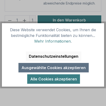
abweichende Endpreise möglich.
Produkt Anzahl: Gib den gewünschten We
1
In den Warenkorb
Diese Website verwendet Cookies, um Ihnen die
Produktnummer:
SH11637
bestmögliche Funktionalität bieten zu können...
Vorlagenummer:
P-ST-08
Mehr Informationen
.
Beschreibung
Datenschutzeinstellungen
Parkplatzschild Privatparkplatz - mit einzeiligem
Text - Verkehrsschild. Mit Parkplatzschildern weisen
Ausgewählte Cookies akzeptieren
Sie gezielt Bereiche…
Mehr
Alle Cookies akzeptieren