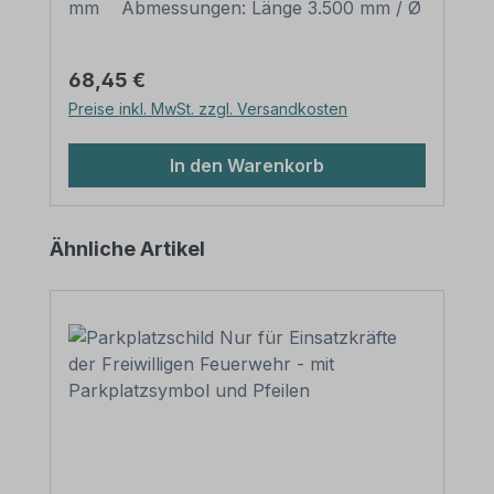
mm Abmessungen: Länge 3.500 mm / Ø
60 mm Verpackungseinheiten: 1
Rohrpfosten mit Rohrkappe und Erdanker
Bitte beachten Sie: Für einen sicheren
Regulärer Preis:
68,45 €
Stand muß der Pfosten mindestens 50 cm
Preise inkl. MwSt. zzgl. Versandkosten
tief im Erdreich einbetoniert werden.
In den Warenkorb
Produktgalerie überspringen
Ähnliche Artikel