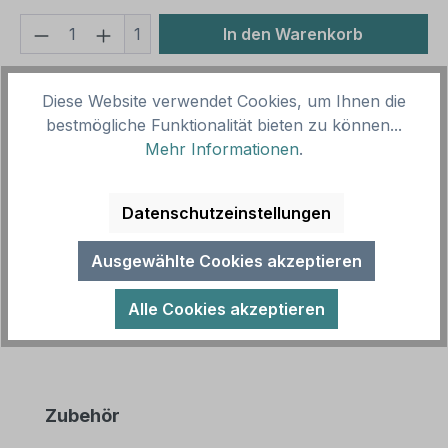
Produkt Anzahl: Gib den gewünschten We
1
In den Warenkorb
Produktnummer:
SH16940
Diese Website verwendet Cookies, um Ihnen die
Vorlagenummer:
P-TH-14
bestmögliche Funktionalität bieten zu können...
Mehr Informationen
.
Beschreibung
Parkplatzschild Nur für Einsatzkräfte der
Datenschutzeinstellungen
Freiwilligen Feuerwehr - mit Parkplatzsymbol. Mit
Parkplatzschildern weisen Sie ge…
Mehr
Ausgewählte Cookies akzeptieren
Alle Cookies akzeptieren
Produktgalerie überspringen
Zubehör