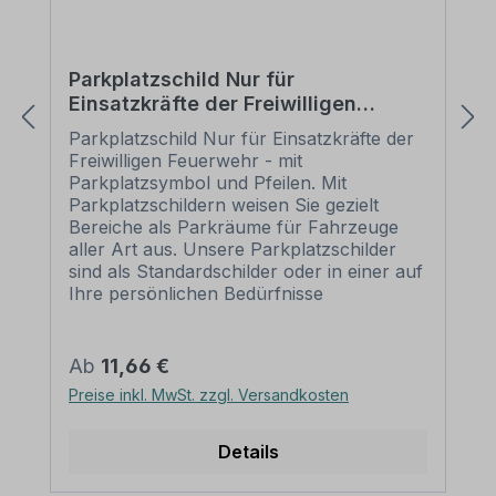
Parkplatzschild Nur für
Einsatzkräfte der Freiwilligen
Feuerwehr - mit Parkplatzsymbol
Parkplatzschild Nur für Einsatzkräfte der
und Pfeilen
Freiwilligen Feuerwehr - mit
Parkplatzsymbol und Pfeilen. Mit
Parkplatzschildern weisen Sie gezielt
Bereiche als Parkräume für Fahrzeuge
aller Art aus. Unsere Parkplatzschilder
sind als Standardschilder oder in einer auf
Ihre persönlichen Bedürfnisse
zugeschnittenen Ausführung in vielen
Varianten zur Markierung von privaten
Einzelparkplätzen wie auch größeren
Regulärer Preis:
Ab
11,66 €
Parkräumen oder Parkhäusern der
Preise inkl. MwSt. zzgl. Versandkosten
Städte, Gemeinden und Unternehmen
erhältlich. Merkmale des Parkplatzschildes
/ Parkplatzhinweises Nur für Einsatzkräfte
Details
der Freiwilligen Feuerwehr - mit
Parkplatzsymbol und Pfeilen – P-TH-14-B: