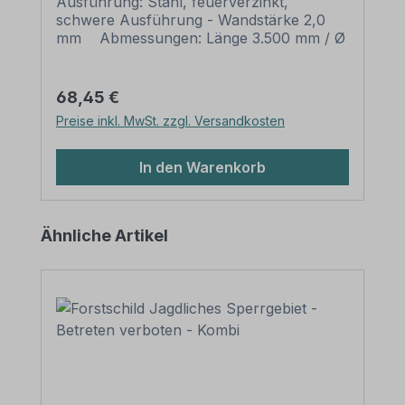
Ausführung: Stahl, feuerverzinkt,
schwere Ausführung - Wandstärke 2,0
mm Abmessungen: Länge 3.500 mm / Ø
60 mm Verpackungseinheiten: 1
Rohrpfosten mit Rohrkappe und Erdanker
Bitte beachten Sie: Für einen sicheren
Regulärer Preis:
68,45 €
Stand muß der Pfosten mindestens 50 cm
Preise inkl. MwSt. zzgl. Versandkosten
tief im Erdreich einbetoniert werden.
In den Warenkorb
Produktgalerie überspringen
Ähnliche Artikel