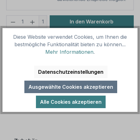
Produkt Anzahl: Gib den gewünschten We
1
In den Warenkorb
Produktnummer:
SH14500
Diese Website verwendet Cookies, um Ihnen die
bestmögliche Funktionalität bieten zu können...
Vorlagenummer:
TX-A-197
Mehr Informationen
.
Beschreibung
Datenschutzeinstellungen
Hochwertiges Jagdschild Achtung Wildfallen.
Verletzungsgefahr. Informieren Sie Waldbesucher
Ausgewählte Cookies akzeptieren
mit aussagekräftigen Schildern z…
Mehr
Alle Cookies akzeptieren