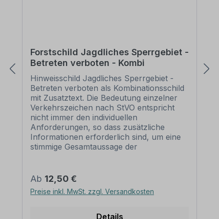
Forstschild Jagdliches Sperrgebiet -
Betreten verboten - Kombi
Hinweisschild Jagdliches Sperrgebiet -
Betreten verboten als Kombinationsschild
mit Zusatztext. Die Bedeutung einzelner
Verkehrszeichen nach StVO entspricht
nicht immer den individuellen
Anforderungen, so dass zusätzliche
Informationen erforderlich sind, um eine
stimmige Gesamtaussage der
Beschilderung zu erreichen. Dies erreicht
man mit Zusatzschildern, die separat unter
die Verkehrszeichen montiert werden,
Regulärer Preis:
Ab
12,50 €
oder mit Kombinationsschildern, einer
Preise inkl. MwSt. zzgl. Versandkosten
häufig besseren Lösung, mit
Verkehrszeichen nach StVO oder
praxisbewährten Zeichen und Symbolen,
Details