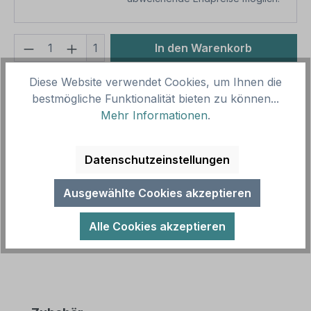
Produkt Anzahl: Gib den gewünschten We
1
In den Warenkorb
Produktnummer:
SH13557
Diese Website verwendet Cookies, um Ihnen die
bestmögliche Funktionalität bieten zu können...
Vorlagenummer:
WS-TX-03
Mehr Informationen
.
Beschreibung
Datenschutzeinstellungen
Hochwertiges Weideschild / Hinweisschild Betreten
der Weide u. Füttern der Tiere ist verboten als
Ausgewählte Cookies akzeptieren
Verbotsschild für Tierweid…
Mehr
Alle Cookies akzeptieren