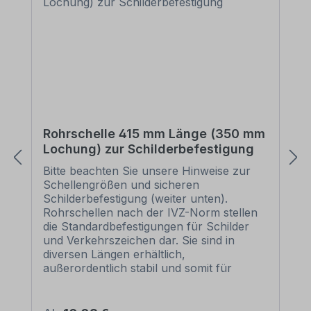
Rohrschelle 415 mm Länge (350 mm
Lochung) zur Schilderbefestigung
Bitte beachten Sie unsere Hinweise zur
Schellengrößen und sicheren
Schilderbefestigung (weiter unten).
Rohrschellen nach der IVZ-Norm stellen
die Standardbefestigungen für Schilder
und Verkehrszeichen dar. Sie sind in
diversen Längen erhältlich,
außerordentlich stabil und somit für
dauerhafte Befestigungen von
Aluminiumschildern bestens geeignet. Für
eine sichere Befestigung von Schildern mit