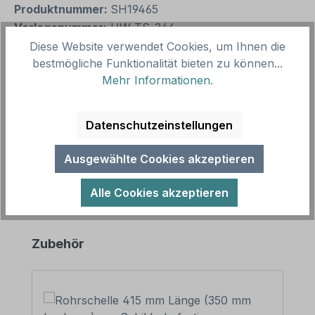
Produktnummer:
SH19465
Vorlagenummer:
HW-TS-346
Diese Website verwendet Cookies, um Ihnen die
bestmögliche Funktionalität bieten zu können...
Beschreibung
Mehr Informationen
.
Schild Barfußpfad - Ende. In diversen Größen
erhältlich, auch mit Ihrem Wunschtext. Merkmale
Datenschutzeinstellungen
des Schildes Barfußpfad - Ende…
Mehr
Ausgewählte Cookies akzeptieren
Alle Cookies akzeptieren
Produktgalerie überspringen
Zubehör