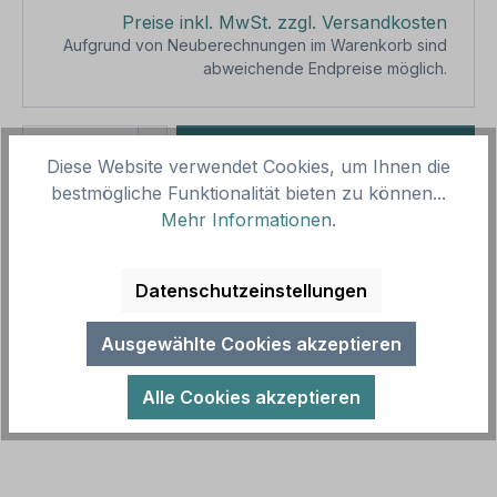
Preise inkl. MwSt. zzgl. Versandkosten
Aufgrund von Neuberechnungen im Warenkorb sind
abweichende Endpreise möglich.
Produkt Anzahl: Gib den gewünschten We
1
In den Warenkorb
Diese Website verwendet Cookies, um Ihnen die
bestmögliche Funktionalität bieten zu können...
Produktnummer:
SH17082
Mehr Informationen
.
Vorlagenummer:
HW-TS-131
Datenschutzeinstellungen
Beschreibung
Schild Gemeinsamer Rad-, Reit und Wanderweg -
Ausgewählte Cookies akzeptieren
Bitte nehmen Sie Rücksicht aufeinander. Diese
Schild ist in diversen Größen er…
Mehr
Alle Cookies akzeptieren