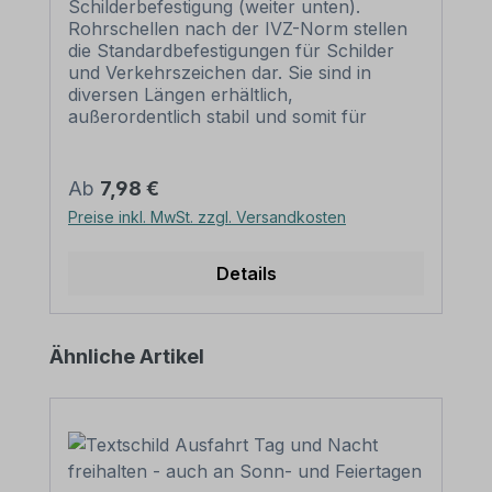
Schilderbefestigung (weiter unten).
Rohrschellen nach der IVZ-Norm stellen
die Standardbefestigungen für Schilder
und Verkehrszeichen dar. Sie sind in
diversen Längen erhältlich,
außerordentlich stabil und somit für
dauerhafte Befestigungen von
Aluminiumschildern bestens geeignet. Für
eine sichere Befestigung von Schildern mit
Regulärer Preis:
Ab
7,98 €
einer Höhe über 200 mm werden zwei
Preise inkl. MwSt. zzgl. Versandkosten
Rohrschellen benötigt. Merkmale dieser
Rohrschelle zur Schilderbefestigung:
Norm: nach IVZ Material: Stahl,
Details
feuerverzinkt Ausführung: zweiteilig zum
Verschrauben Schellenlänge: ca. 120
mm für Pfosten / Ø 60 mm ca. 140 mm
Produktgalerie überspringen
Ähnliche Artikel
für Pfosten / Ø 76 mm Lochung zur
Schilderbefestigung: Lochabstand 70
mm Verpackungseinheiten: 1
Rohrschelle, 2 Schrauben und 2 Muttern
zur Befestigung am Pfosten Bitte
beachten Sie: Für eine sichere Befestigung
von Schildern mit einer Höhe über 200